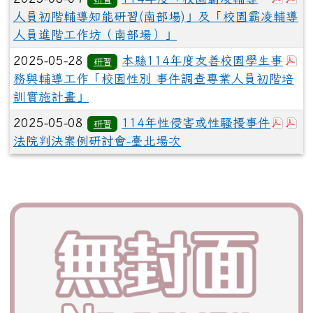
人員初階輔導知能研習(南部場)」及「校園霸凌輔導
人員進階工作坊（南部場）」
於
2025-05-28
本縣114年度友善校園學生事
研習
務與輔導工作「校園性別 事件調查專業人員初階培
訓實施計畫」
於彈跳
於
2025-05-08
114年性侵害或性騷擾事件
研習
法院判決案例研討會-臺北場次