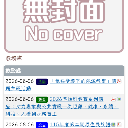
教務處
教務處
於
2026-08-06
「氣候變遷下的能源教育」議
活動
題主題活動
於彈
於
2026-08-06
2026年性別教育系列講
研習
座：女力專業與公共實踐─從照顧、健康、永續、
科技、人權到財務自主
於彈
於
2026-08-06
115年度第二期原住民族語
公告