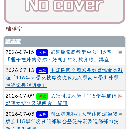
輔導室
輔導室
於
2026-07-15
花蓮縣家庭教育中心115年
公告
「櫃子裡外的你妳，好嗎」性別教育線上講座
2026-07-13
中華民國全國家長教育協會為辦
公告
理「116年大學及技專校院多元入學高三學生升學
輔導家長說明會」
於
2026-07-09
弘光科技大學「115學年進修
注意
部獨立招生及說明會」資訊
於
2026-07-03
國立屏東科技大學休閒運動健
公告
康系115學年度日間部聯合登記分發及進修部四技
獨立招生資訊