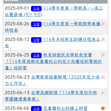
2025-09-01
114學年度第一學期高一~高三
公告
社團選填 (9/1-9/5)
於
2025-08-26
114學年度第一學期開學典禮
公告
時程表
於
2025-08-12
114年本校新生訓練日程表公
公告
告
於
2025-06-25
教育部國民及學前教育署
公告
「114年度推動兒童權利公約兒少兒權培訓實施計
畫」培訓營
於
2025-06-23
台灣展翅協會辦理「2025年兒少培
力工作坊」
於
2025-06-13
台灣高鐵辦理「114學年度校外教
學團體優惠專案」
下
2025-06-06
兒童權利公約線上研習
公告