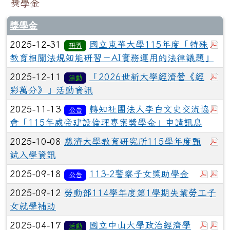
獎學金
獎學金
於
2025-12-31
國立東華大學115年度「特殊
研習
教育相關法規知能研習－AI實務運用的法律議題」
於
2025-12-11
「2026世新大學經濟營《經
活動
彩萬分》」活動資訊
於
2025-11-13
轉知社團法人李白文史交流協
公告
會「115年威帝建設倫理專案獎學金」申請訊息
於
2025-10-08
慈濟大學教育研究所115學年度甄
試入學資訊
於彈
於
2025-09-18
113-2警察子女獎助學金
公告
2025-09-12
勞動部114學年度第1學期失業勞工子
女就學補助
於彈
於
2025-04-17
國立中山大學政治經濟學
活動