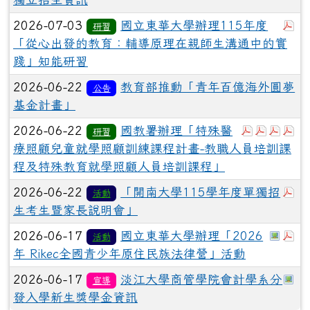
於
2026-07-03
國立東華大學辦理115年度
研習
「從心出發的教育：輔導原理在親師生溝通中的實
踐」知能研習
2026-06-22
教育部推動「青年百億海外圓夢
公告
基金計畫」
於彈跳視
於彈跳
於彈
於
2026-06-22
國教署辦理「特殊醫
研習
療照顧兒童就學照顧訓練課程計畫-教職人員培訓課
程及特殊教育就學照顧人員培訓課程」
於
2026-06-22
「開南大學115學年度單獨招
活動
生考生暨家長說明會」
於彈
於
2026-06-17
國立東華大學辦理「2026
活動
年 Rikec全國青少年原住民族法律營」活動
於
2026-06-17
淡江大學商管學院會計學系分
宣導
發入學新生獎學金資訊