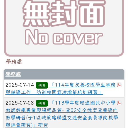
學務處
學務處
於
2025-07-14
「114年度友善校園學生事務
研習
與輔導工作─防制校園霸凌增能培訓研習」
於
2025-07-08
「113學年度精進國民中小學
研習
教師教學專業與課程品質- 素02安全教育素養導向
教學研習(子1區域策略聯盟交通安全素養導向教學
與評量研習)」研習