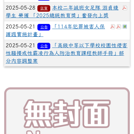
於
2025-05-28
本校二年誠班女足隊 游貞婕
狂賀
學生 榮獲 「2025總統教育獎」奮發向上奬
於彈跳視
於彈跳
於
2025-05-21
「114年犯罪被害人保
公告
護週實施計畫」
2025-05-21
「高級中等以下學校校園性侵害
公告
性騷擾或性霸凌行為人防治教育課程教師手冊」部
分內容調整案