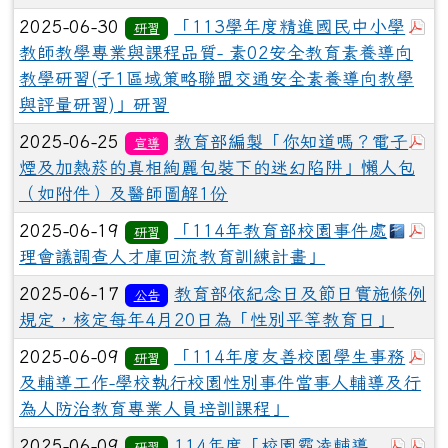
於
2025-06-30
「113學年度精進國民中小學
研習
教師教學專業與課程品質- 素02安全教育素養導向
教學研習(子1區域策略聯盟交通安全素養導向教學
與評量研習)」研習
於
2025-06-25
教育部編製「你知道嗎？電子
宣導
煙及加熱菸的真相絢麗包裝下的迷幻陷阱」懶人包
（如附件）及醫師圖解1份
下載：
於
2025-06-19
「114年教育部校園事件處
研習
理會議調查人才庫回流教育訓練計畫」
2025-06-17
教育部依紀念日及節日實施條例
公告
規定，核定每年4月20日為「性別平等教育日」
於
2025-06-09
「114年度友善校園學生事務
研習
及輔導工作-學校執行校園性別事件當事人輔導及行
為人防治教育專業人員培訓課程」
於彈跳
於
2025-06-09
114年度「校園霸凌輔導
研習