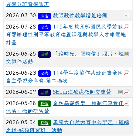
言學分班暨學習班
於
2026-07-30
教師數位教學增能培訓
公告
於
2026-07-28
115年度教育部國民及學前教
公告
育署辦理性別平等教育建置課程與教學人才庫實施
計畫
於
2026-06-25
「跨時光．限時信」照片、短
活動
文徵件活動
於
2026-06-23
114學年度協作共好計畫全國
公告
自主學習分享會-第二場次
於彈
於
2026-06-09
SEL山海療癒教師交流營
活動
於
2026-05-28
金融基礎教育「強制汽車責任
研習
保險」教師研習營
2026-05-04
奧萬大自然教育中心辦理「纏綿
研習
之道-蛇類研習班」活動