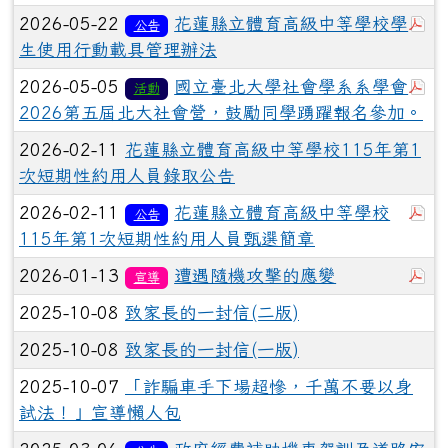
於
2026-05-22
花蓮縣立體育高級中等學校學
公告
生使用行動載具管理辦法
於
2026-05-05
國立臺北大學社會學系系學會
活動
2026第五屆北大社會營，鼓勵同學踴躍報名參加。
2026-02-11
花蓮縣立體育高級中等學校115年第1
次短期性約用人員錄取公告
於
2026-02-11
花蓮縣立體育高級中等學校
公告
115年第1次短期性約用人員甄選簡章
於
2026-01-13
遭遇隨機攻擊的應變
宣導
2025-10-08
致家長的一封信(二版)
2025-10-08
致家長的一封信(一版)
2025-10-07
「詐騙車手下場超慘，千萬不要以身
試法！」宣導懶人包