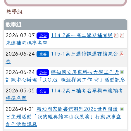
教學組
教學組
於彈
於
2026-07-07
114-2高一高二學期補考與
公告
未達補考標準名單
於
2026-06-24
115-1高三選修課選課結果公
重要
告
於
2026-06-24
轉知國立屏東科技大學工作犬
公告
訓練中心辦理「D.O.G. 職涯探索工作 坊」活動訊息
2026-05-05
114-2高三補考名單與未達補考
公告
標準名單
於
2026-04-01
轉知國家圖書館辦理2026世界閱讀
日主題活動「我的經典繪本由我展演」行動故事盒
創作活動訊息