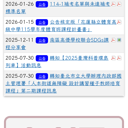
於彈
於
2026-01-26
114-1補考名單與未達補考
公告
標準名單
於
2026-01-15
公告核定版「花蓮縣立體育高
公告
級中學115學年度體育班課程計畫書」
於彈
於
2025-12-11
南區高優學校聯合SDGs課
公告
程分享會
於彈
於
2025-07-30
轉知【2025臺灣科普環島
公告
列車】活動訊息
2025-07-30
轉知臺北市立大學辦理內政部國
公告
土管理署「人本街道無障礙 設計講習種子教師培育
課程」第二期課程訊息