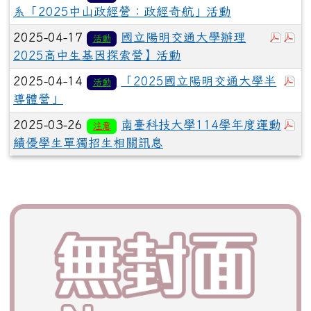
系「2025中山政經營：政經奇航」活動
於彈
於
2025-04-17
國立陽明交通大學辦理
活動
2025高中生基因探索營】活動
於
2025-04-14
「2025國立陽明交通大學半
活動
導體營」
於
2025-03-26
南臺科技大學114學年度運動
注意
績優學生單獨招生相關訊息