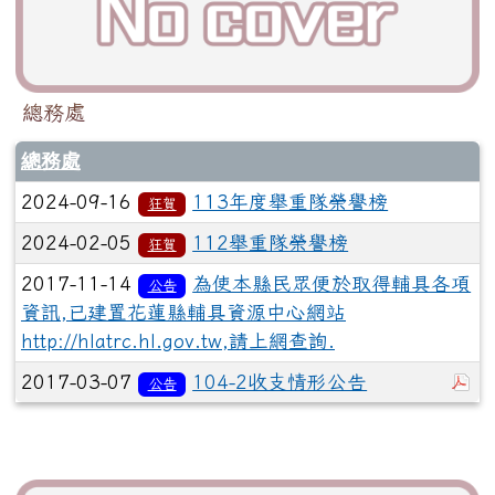
總務處
總務處
2024-09-16
113年度舉重隊榮譽榜
狂賀
2024-02-05
112舉重隊榮譽榜
狂賀
2017-11-14
為使本縣民眾便於取得輔具各項
公告
資訊,已建置花蓮縣輔具資源中心網站
http://hlatrc.hl.gov.tw,請上網查詢.
於
2017-03-07
104-2收支情形公告
公告