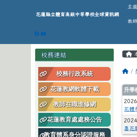
導覽列
跳至主內容區
花蓮縣立體育高級中等學
主
花蓮縣立體育高級中等學校全球資訊網
教
頁尾區域
主
左邊區域內容
校務連結
回
校務行政系統
文
花蓮教網軟體下載
升學
2026
教師在職進修網
花體
花蓮教育處處務公告
2024
喜花
教育體系身分認證服務