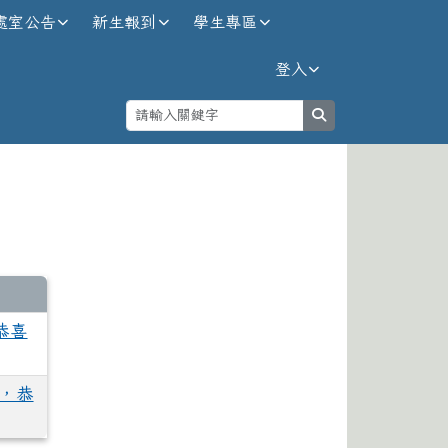
處室公告
新生報到
學生專區
登入
search
⏸
恭喜
眼，恭