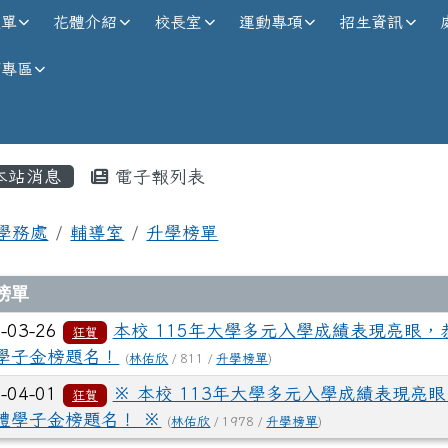
校全球資訊網
選單
花體介紹
校長室
運動專項
招生資訊
師專區
內容區域
本站消息
電子報列表
首頁
學務處
輔導室
升學榜單
章列表
榜單
-03-26
本校 115年大學多元入學成績表現亮眼，
狂賀
學子金榜題名！
(
林佑欣
/ 811 /
升學榜單
)
-04-01
※ 本校 113年大學多元入學成績表現亮
狂賀
體學子金榜題名！ ※
(
林佑欣
/ 1978 /
升學榜單
)