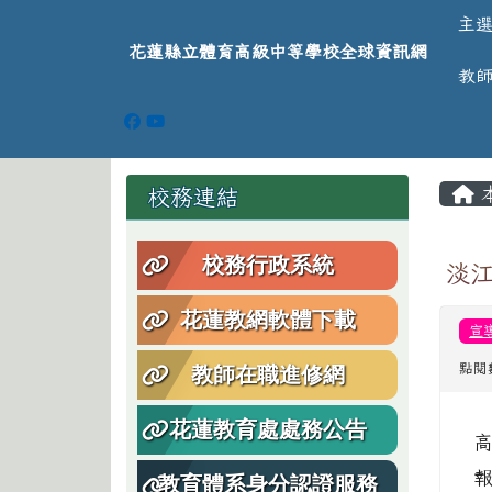
導覽列
跳至主內容區
花蓮縣立體育高級中等學
主
花蓮縣立體育高級中等學校全球資訊網
教
頁尾區域
主
左邊區域內容
校務連結
校務行政系統
淡
花蓮教網軟體下載
宣
點閱
教師在職進修網
花蓮教育處處務公告
教育體系身分認證服務