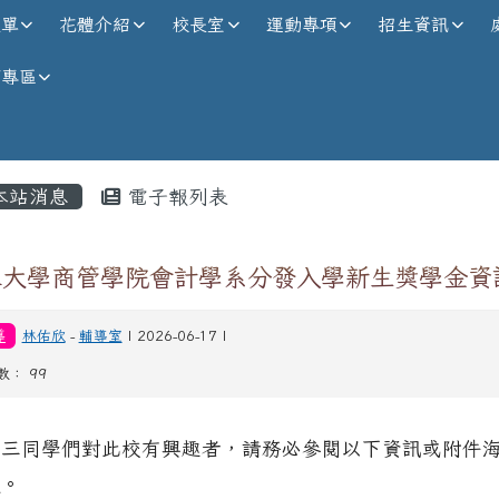
校全球資訊網
選單
花體介紹
校長室
運動專項
招生資訊
師專區
內容區域
本站消息
電子報列表
江大學商管學院會計學系分發入學新生獎學金資
導
林佑欣
-
輔導室
| 2026-06-17 |
數： 99
高三同學們對此校有興趣者，請務必參閱以下資訊或附件
報。