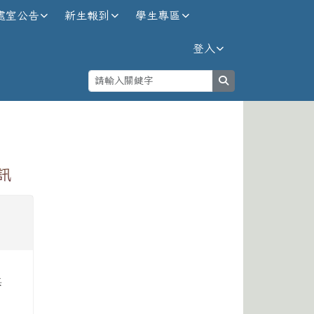
處室公告
新生報到
學生專區
登入
search
⏸
訊
海