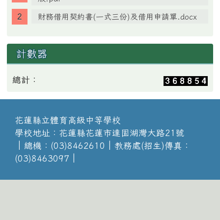
財務借用契約書(一式三份)及借用申請單.docx
計數器
總計：
花蓮縣立體育高級中等學校
學校地址：花蓮縣花蓮市達固湖灣大路21號
│總機：(03)8462610│教務處(招生)傳真：
(03)8463097│