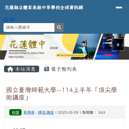
導覽列
花蓮縣立體育高級中等學校全球資
跳至主內容區
花蓮縣立體育高級中等學校全球資訊網
search
⏸
頁尾區域
主內容區域
本站消息
電子報列表
國立臺灣師範大學--114上半年「頂尖學
術講座」
研習
蔡佩熒
-
課程/講座
| 2025-03-03 | 點閱數： 363