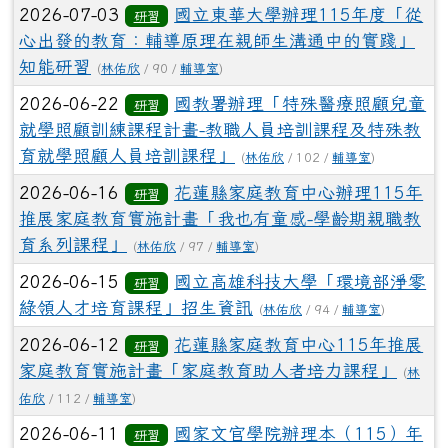
2026-07-03
國立東華大學辦理115年度「從
研習
心出發的教育：輔導原理在親師生溝通中的實踐」
知能研習
(
林佑欣
/ 90 /
輔導室
)
2026-06-22
國教署辦理「特殊醫療照顧兒童
研習
就學照顧訓練課程計畫-教職人員培訓課程及特殊教
育就學照顧人員培訓課程」
(
林佑欣
/ 102 /
輔導室
)
2026-06-16
花蓮縣家庭教育中心辦理115年
研習
推展家庭教育實施計畫「我也有童感-學齡期親職教
育系列課程」
(
林佑欣
/ 97 /
輔導室
)
2026-06-15
國立高雄科技大學「環境部淨零
研習
綠領人才培育課程」招生資訊
(
林佑欣
/ 94 /
輔導室
)
2026-06-12
花蓮縣家庭教育中心115年推展
研習
家庭教育實施計畫「家庭教育助人者培力課程」
(
林
佑欣
/ 112 /
輔導室
)
2026-06-11
國家文官學院辦理本（115）年
研習