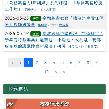
「公務英語力UP訓練」系列課程－「數位英語增能
工作坊」
(
劉彥秀
/ 116 /
人事室
)
2026-05-28
金融基礎教育「強制汽車責任保
研習
險」教師研習營
(
蔡佩熒
/ 197 /
教務處
)
2026-05-19
豐濱國民中學辦理「花蓮縣114
研習
學年度特教專業知能研習－小場地，大共融：玩轉
匹克球的適應體育新魔法」研習
(
林佑欣
/ 84 /
輔導室
)
(目前頁次)
«
‹
1
2
3
4
5
6
7
8
9
下一頁
最後頁
10
›
»
左邊區域內容
校務連結
校務行政系統