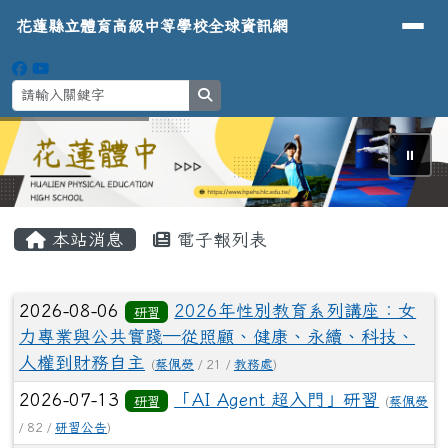
導覽列
花蓮縣立體育高級中等學校全球資
跳至主內容區
花蓮縣立體育高級中等學校全球資訊網
search
⏸
頁尾區域
主內容區域
本站消息
電子報列表
文章列表
2026-08-06
2026年性別教育系列講座：女
研習
力專業與公共實踐─從照顧、健康、永續、科技、
人權到財務自主
(
蔡佩熒
/ 21 /
教務處
)
2026-07-13
「AI Agent 超入門」研習
研習
(
蔡佩熒
/ 82 /
研習公告
)