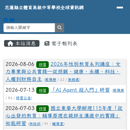
導覽列
花蓮縣立體育高級中等學校全球資
跳至主內容區
花蓮縣立體育高級中等學校全球資訊網
search
頁尾區域
主內容區域
本站消息
電子報列表
⏸
文章列表
2026-08-06
2026年性別教育系列講座：女
研習
力專業與公共實踐─從照顧、健康、永續、科技、
人權到財務自主
(
蔡佩熒
/ 22 /
教務處
)
2026-07-13
「AI Agent 超入門」研習
研習
(
蔡佩熒
/ 84 /
研習公告
)
2026-07-03
國立東華大學辦理115年度「從
研習
心出發的教育：輔導原理在親師生溝通中的實踐」
知能研習
(
林佑欣
/ 91 /
輔導室
)