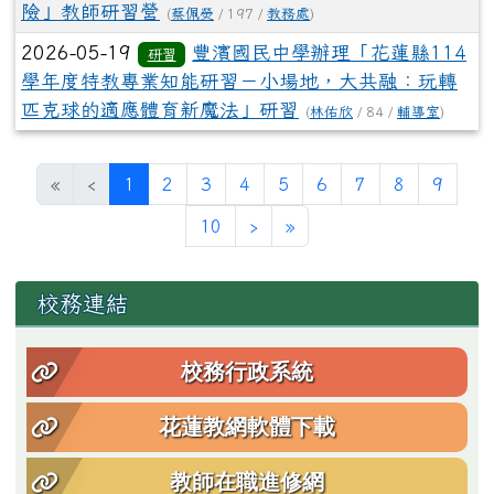
險」教師研習營
(
蔡佩熒
/ 197 /
教務處
)
2026-05-19
豐濱國民中學辦理「花蓮縣114
研習
學年度特教專業知能研習－小場地，大共融：玩轉
匹克球的適應體育新魔法」研習
(
林佑欣
/ 84 /
輔導室
)
(目前頁次)
«
‹
1
2
3
4
5
6
7
8
9
下一頁
最後頁
10
›
»
左邊區域內容
校務連結
校務行政系統
花蓮教網軟體下載
教師在職進修網