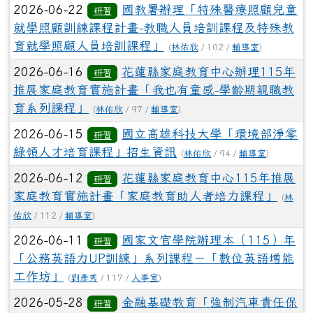
2026-06-22
國教署辦理「特殊醫療照顧兒童
研習
就學照顧訓練課程計畫-教職人員培訓課程及特殊教
育就學照顧人員培訓課程」
(
林佑欣
/ 102 /
輔導室
)
2026-06-16
花蓮縣家庭教育中心辦理115年
研習
推展家庭教育實施計畫「我也有童感-學齡期親職教
育系列課程」
(
林佑欣
/ 97 /
輔導室
)
2026-06-15
國立高雄科技大學「環境部淨零
研習
綠領人才培育課程」招生資訊
(
林佑欣
/ 94 /
輔導室
)
2026-06-12
花蓮縣家庭教育中心115年推展
研習
家庭教育實施計畫「家庭教育助人者培力課程」
(
林
佑欣
/ 112 /
輔導室
)
2026-06-11
國家文官學院辦理本（115）年
研習
「公務英語力UP訓練」系列課程－「數位英語增能
工作坊」
(
劉彥秀
/ 117 /
人事室
)
2026-05-28
金融基礎教育「強制汽車責任保
研習