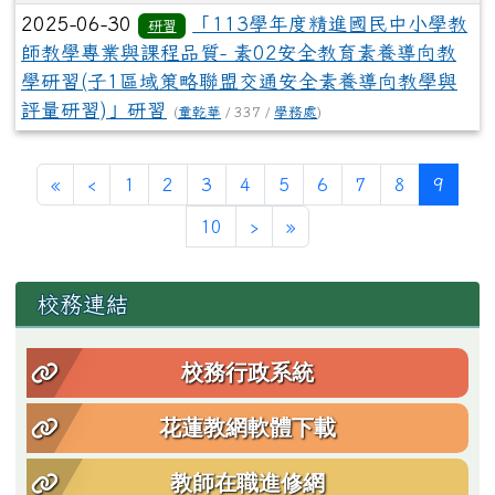
2025-06-30
「113學年度精進國民中小學教
研習
師教學專業與課程品質- 素02安全教育素養導向教
學研習(子1區域策略聯盟交通安全素養導向教學與
評量研習)」研習
(
童乾華
/ 337 /
學務處
)
第一頁
上一頁
(目前
«
‹
1
2
3
4
5
6
7
8
9
下一頁
最後頁
10
›
»
左邊區域內容
校務連結
校務行政系統
花蓮教網軟體下載
教師在職進修網