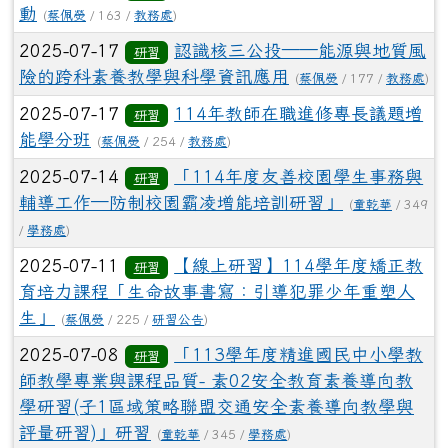
動
(
蔡佩熒
/ 163 /
教務處
)
2025-07-17
認識核三公投——能源與地質風
研習
險的跨科素養教學與科學資訊應用
(
蔡佩熒
/ 177 /
教務處
)
2025-07-17
114年教師在職進修專長議題增
研習
能學分班
(
蔡佩熒
/ 254 /
教務處
)
2025-07-14
「114年度友善校園學生事務與
研習
輔導工作─防制校園霸凌增能培訓研習」
(
童乾華
/ 349
/
學務處
)
2025-07-11
【線上研習】114學年度矯正教
研習
育培力課程「生命故事書寫：引導犯罪少年重塑人
生」
(
蔡佩熒
/ 225 /
研習公告
)
2025-07-08
「113學年度精進國民中小學教
研習
師教學專業與課程品質- 素02安全教育素養導向教
學研習(子1區域策略聯盟交通安全素養導向教學與
評量研習)」研習
(
童乾華
/ 345 /
學務處
)