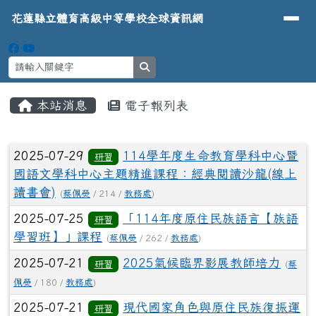
導覽列
花蓮縣立體育高級中等學校全球資
跳至主內容區
花蓮縣立體育高級中等學校全球資訊網
search
頁尾區域
主內容區域
本站消息
電子報列表
⏸
文章列表
2025-07-29
114學年度生命教育學科中心暨
研習
國語文學科中心主題精進課程：經典閱讀沙龍(線上
讀書會)
(
蔡佩熒
/ 214 /
教務處
)
2025-07-25
「114年度原住民族語言【族語
研習
學習班】」課程
(
蔡佩熒
/ 262 /
教務處
)
2025-07-21
2025氣候臨界影展教師培力
研習
(
蔡
佩熒
/ 180 /
教務處
)
2025-07-21
現代國家角色與原住民族復振運
研習