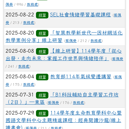
佩熒
/ 996 /
教務處
)
2025-08-22
SEL社會情緒學習基礎課程
研習
(
蔡佩
熒
/ 213 /
教務處
)
2025-08-20
「智慧教學新世代—因材網活化
研習
教學案例分享」線上研習
(
蔡佩熒
/ 212 /
教務處
)
2025-08-08
【線上研習】114學年度「從心
研習
出發，走向未來：掌握工作世界與情緒陪伴」
(
蔡佩熒
/ 241 /
教務處
)
2025-08-04
教育部114年氣候變遷講習
研習
(
蔡佩
熒
/ 175 /
教務處
)
2025-07-31
「B1科技輔助自主學習工作坊
研習
（2日）」—東區
(
蔡佩熒
/ 176 /
教務處
)
2025-07-29
114學年度生命教育學科中心暨
研習
國語文學科中心主題精進課程：經典閱讀沙龍(線上
讀書會)
(
蔡佩熒
/ 211 /
教務處
)