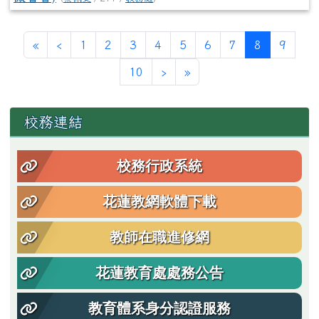
第一頁
上一頁
(目前頁次)
«
‹
1
2
3
4
5
6
7
8
9
下一頁
最後頁
10
›
»
左邊區域內容
校務連結
校務行政系統
花蓮教網軟體下載
教師在職進修網
花蓮教育處處務公告
教育體系身分認證服務