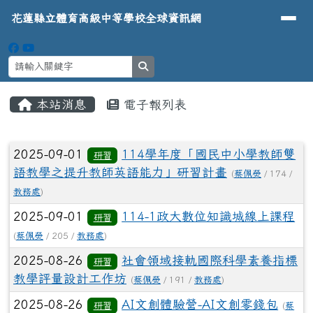
導覽列
花蓮縣立體育高級中等學校全球資
跳至主內容區
花蓮縣立體育高級中等學校全球資訊網
search
頁尾區域
主內容區域
本站消息
電子報列表
⏸
文章列表
2025-09-01
114學年度「國民中小學教師雙
研習
語教學之提升教師英語能力」研習計畫
(
蔡佩熒
/ 174 /
教務處
)
2025-09-01
114-1政大數位知識城線上課程
研習
(
蔡佩熒
/ 205 /
教務處
)
2025-08-26
社會領域接軌國際科學素養指標
研習
教學評量設計工作坊
(
蔡佩熒
/ 191 /
教務處
)
2025-08-26
AI文創體驗營-AI文創零錢包
研習
(
蔡