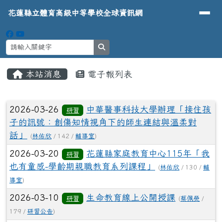
導覽列
花蓮縣立體育高級中等學校全球資
跳至主內容區
花蓮縣立體育高級中等學校全球資訊網
search
頁尾區域
主內容區域
本站消息
電子報列表
⏸
文章列表
2026-03-26
中華醫事科技大學辦理「接住孩
研習
子的訊號：創傷知情視角下的師生連結與溫柔對
話」
(
林佑欣
/ 142 /
輔導室
)
2026-03-20
花蓮縣家庭教育中心115年「我
研習
也有童感-學齡期親職教育系列課程」
(
林佑欣
/ 130 /
輔
導室
)
2026-03-10
生命教育線上公開授課
研習
(
蔡佩熒
/
179 /
研習公告
)