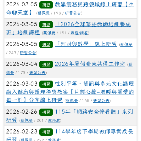
2026-03-05
教學實務與跨領域線上研習【生
研習
命聊天室】
(
蔡佩熒
/ 178 /
研習公告
)
2026-03-05
「2026全球華語教師培訓養成
研習
班」培訓課程
(
蔡佩熒
/ 181 /
課程/講座
)
2026-03-05
「理財與數學」線上研習
研習
(
蔡佩熒
/ 249 /
研習公告
)
2026-03-04
2026年暑假臺東共備工作坊
研習
(
蔡
佩熒
/ 173 /
研習公告
)
2026-03-03
性別平等、資訊與多元文化議題
研習
融入健康與護理得獎教案【月經心聲~溫暖與關愛的
每一刻】分享線上研習
(
蔡佩熒
/ 165 /
研習公告
)
2026-02-26
115年「網路安全停看聽」系列
研習
研習
(
蔡佩熒
/ 201 /
教務處
)
2026-02-23
114學年度下學期教師專業成長
研習
研習
(
蔡佩熒
/ 222 /
教務處
)