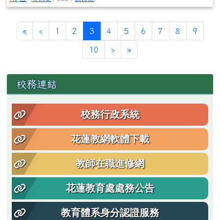
第一頁
上一頁
(目前頁次)
«
‹
1
2
3
4
5
6
7
8
9
下一頁
最後頁
10
›
»
左邊區域內容
校務連結
校務行政系統
花蓮教網軟體下載
教師在職進修網
花蓮教育處處務公告
教育體系身分認證服務