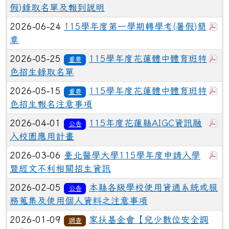
假)錄取名單及報到說明
於
2026-06-24
115學年度第一學期轉學考(暑假)簡
章
於
2026-05-25
115學年度花蓮體中體育班特
重要
色招生錄取名單
於
2026-05-15
115學年度花蓮體中體育班特
重要
色招生報名注意事項
於
2026-04-01
115年度花蓮縣AIGC資訊融
公告
入校園應用計畫
於
2026-03-06
臺北醫學大學115學年度申請入學
暨經文不利相關招生資訊
2026-02-05
本縣各級學校使用資通系統或服
公告
務蒐集及使用個人資料之注意事項
2026-01-09
家扶基金會【兒少數位安全調
調查