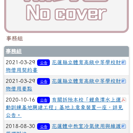
事務組
事務組
下
2021-03-29
花蓮縣立體育高級中等學校財
公告
物借用契約書
下
2021-03-29
花蓮縣立體育高級中等學校財
公告
物借用要點
於
2020-10-16
有關拆除本校「鯉魚潭水上運
公告
動訓練基地興建工程」基地上意象裝置一座，詳見
公告。
下
2018-08-30
花蓮體中教室冷氣使用與維護
公告