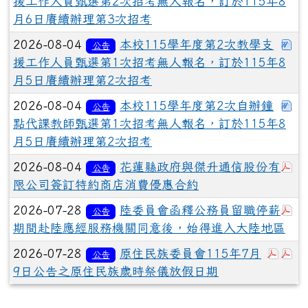
援工作人員甄選第2次招考無人報名，訂於115年8
月6日賡續辦理第3次招考
下
2026-08-04
本校115學年度第2次教學支
公告
援工作人員甄選第1次招考無人報名，訂於115年8
月5日賡續辦理第2次招考
下
2026-08-04
本校115學年度第2次自辦鐘
公告
點代課教師甄選第1次招考無人報名，訂於115年8
月5日賡續辦理第2次招考
於
2026-08-04
花蓮縣政府與傑升通信股份有
公告
限公司簽訂特約商店消費優惠合約
於
2026-07-28
陸委員會函釋公務員留職停薪
公告
期間赴陸應經服務機關同意後，始得進入大陸地區
於彈
於
2026-07-28
原住民族委員會115年7月
公告
9日公告之原住民族歲時祭儀放假日期