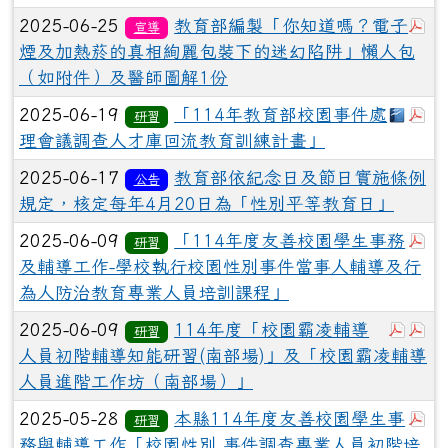
於
2025-06-25
教育部編製「你知道嗎？電子
宣導
煙及加熱菸的真相絢麗包裝下的迷幻陷阱」懶人包
（如附件）及醫師圖解1份
下載：
於
2025-06-19
「114年教育部校園事件處
研習
理會議調查人才庫回流教育訓練計畫」
2025-06-17
教育部依紀念日及節日實施條例
公告
規定，核定每年4月20日為「性別平等教育日」
於
2025-06-09
「114年度友善校園學生事務
研習
及輔導工作-學校執行校園性別事件當事人輔導及行
為人防治教育專業人員培訓課程」
於彈跳
於
2025-06-09
114年度「校園霸凌輔導
研習
人員初階輔導知能研習(南部場)」及「校園霸凌輔導
人員進階工作坊（南部場）」
於
2025-05-28
本縣114年度友善校園學生事
研習
務與輔導工作「校園性別 事件調查專業人員初階培