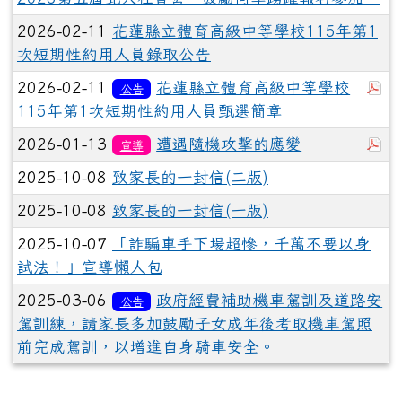
2026-02-11
花蓮縣立體育高級中等學校115年第1
次短期性約用人員錄取公告
於
2026-02-11
花蓮縣立體育高級中等學校
公告
115年第1次短期性約用人員甄選簡章
於
2026-01-13
遭遇隨機攻擊的應變
宣導
2025-10-08
致家長的一封信(二版)
2025-10-08
致家長的一封信(一版)
2025-10-07
「詐騙車手下場超慘，千萬不要以身
試法！」宣導懶人包
2025-03-06
政府經費補助機車駕訓及道路安
公告
駕訓練，請家長多加鼓勵子女成年後考取機車駕照
前完成駕訓，以增進自身騎車安全。