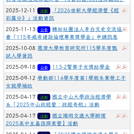
於
2025-12-11
「2026世新大學經濟營《經
活動
彩萬分》」活動資訊
於
2025-11-13
轉知社團法人李白文史交流協
公告
會「115年威帝建設倫理專案獎學金」申請訊息
於
2025-10-08
慈濟大學教育研究所115學年度甄
試入學資訊
於彈
於
2025-09-18
113-2警察子女獎助學金
公告
2025-09-12
勞動部114學年度第1學期失業勞工子
女就學補助
於彈
於
2025-04-17
國立中山大學政治經濟學
活動
系「2025中山政經營：政經奇航」活動
於彈
於
2025-04-17
國立陽明交通大學辦理
活動
2025高中生基因探索營】活動