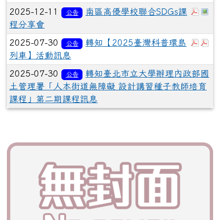
於彈
於
2025-12-11
南區高優學校聯合SDGs課
公告
程分享會
於彈
於
2025-07-30
轉知【2025臺灣科普環島
公告
列車】活動訊息
2025-07-30
轉知臺北市立大學辦理內政部國
公告
土管理署「人本街道無障礙 設計講習種子教師培育
課程」第二期課程訊息