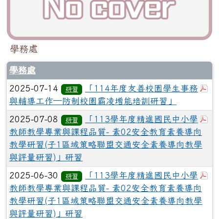
學務處
學務處
於
2025-07-14
「114年度友善校園學生事務
研習
與輔導工作─防制校園霸凌增能培訓研習」
於
2025-07-08
「113學年度精進國民中小學
研習
教師教學專業與課程品質- 素02安全教育素養導向
教學研習(子1區域策略聯盟交通安全素養導向教學
與評量研習)」研習
於
2025-06-30
「113學年度精進國民中小學
研習
教師教學專業與課程品質- 素02安全教育素養導向
教學研習(子1區域策略聯盟交通安全素養導向教學
與評量研習)」研習