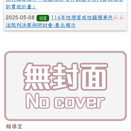
訓實施計畫」
於彈跳
於
2025-05-08
114年性侵害或性騷擾事件
研習
法院判決案例研討會-臺北場次
輔導室