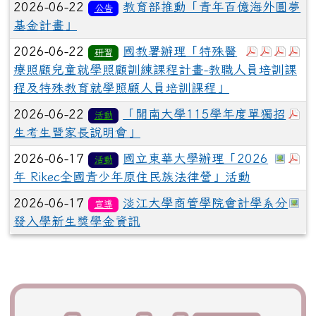
2026-06-22
教育部推動「青年百億海外圓夢
公告
基金計畫」
於彈跳視
於彈跳
於彈
於
2026-06-22
國教署辦理「特殊醫
研習
療照顧兒童就學照顧訓練課程計畫-教職人員培訓課
程及特殊教育就學照顧人員培訓課程」
於
2026-06-22
「開南大學115學年度單獨招
活動
生考生暨家長說明會」
於彈
於
2026-06-17
國立東華大學辦理「2026
活動
年 Rikec全國青少年原住民族法律營」活動
於
2026-06-17
淡江大學商管學院會計學系分
宣導
發入學新生獎學金資訊