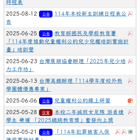
時程表
於
2025-08-12
114年本校新生訓練日程表公
公告
告
於
2025-06-25
教育部國民及學前教育署
公告
「114年度推動兒童權利公約兒少兒權培訓實施計
畫」培訓營
於
2025-06-23
台灣展翅協會辦理「2025年兒少培
力工作坊」
於
2025-06-13
台灣高鐵辦理「114學年度校外教
學團體優惠專案」
下
2025-06-06
兒童權利公約線上研習
公告
於
2025-05-28
本校二年誠班女足隊 游貞婕
狂賀
學生 榮獲 「2025總統教育獎」奮發向上奬
於彈跳視
於彈跳
於
2025-05-21
「114年犯罪被害人保
公告
護週實施計畫」