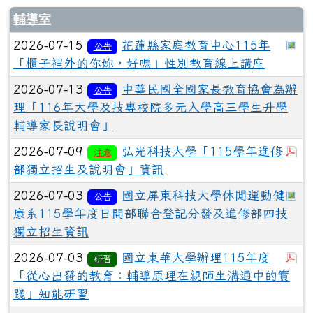
輔導室
於
2026-07-15
花蓮縣家庭教育中心115年
公告
「櫃子裡外的你妳，好嗎」性別教育線上講座
2026-07-13
中華民國全國家長教育協會為辦
公告
理「116年大學及技專校院多元入學高三學生升學
輔導家長說明會」
於
2026-07-09
弘光科技大學「115學年進修
注意
部獨立招生及說明會」資訊
於
2026-07-03
國立屏東科技大學休閒運動健
公告
康系115學年度日間部聯合登記分發及進修部四技
獨立招生資訊
於
2026-07-03
國立東華大學辦理115年度
研習
「從心出發的教育：輔導原理在親師生溝通中的實
踐」知能研習