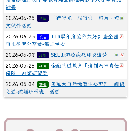
計畫
於
2026-06-25
「跨時光．限時信」照片、短
活動
文徵件活動
於
2026-06-23
114學年度協作共好計畫全國
公告
自主學習分享會-第二場次
於彈
於
2026-06-09
SEL山海療癒教師交流營
活動
於
2026-05-28
金融基礎教育「強制汽車責任
研習
保險」教師研習營
2026-05-04
奧萬大自然教育中心辦理「纏綿
研習
之道-蛇類研習班」活動