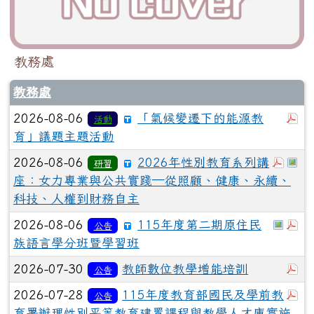
教務處
教務處
於
2026-08-06
「氣候變遷下的能源教
活動
育」議題主題活動
於彈
於
2026-08-06
2026年性別教育系列講
研習
座：女力專業與公共實踐─從照顧、健康、永續、
科技、人權到財務自主
於彈
於
2026-08-06
115年度第二期原住民
公告
族語言學分班暨學習班
於
2026-07-30
教師數位教學增能培訓
公告
於
2026-07-28
115年度教育部國民及學前教
公告
育署辦理性別平等教育建置課程與教學人才庫實施