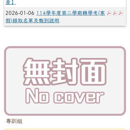
查】
於彈跳視
於彈
於
2026-01-06
114學年度第二學期轉學考(寒
假)錄取名單及報到說明
專訓組