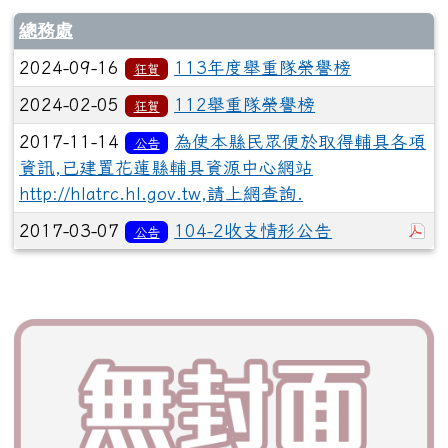
總務處
2024-09-16
113年度舉重隊榮譽榜
狂賀
2024-02-05
112舉重隊榮譽榜
狂賀
2017-11-14
為使本縣民眾便於取得輔具各項
公告
資訊,已建置花蓮縣輔具資源中心網站
http://hlatrc.hl.gov.tw,請上網查詢.
於
2017-03-07
104-2收支情形公告
公告