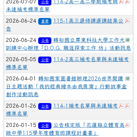
於彈
於
2026-07-07
114-2高一高二學期補考與
公告
未達補考標準名單
於
2026-06-24
115-1高三選修課選課結果公
重要
告
於
2026-06-24
轉知國立屏東科技大學工作犬
公告
訓練中心辦理「D.O.G. 職涯探索工作 坊」活動訊息
2026-05-05
114-2高三補考名單與未達補考
公告
標準名單
於
2026-04-01
轉知國家圖書館辦理2026世界閱讀
日主題活動「我的經典繪本由我展演」行動故事盒
創作活動訊息
於彈
於
2026-01-26
114-1補考名單與未達補考
公告
標準名單
於
2026-01-15
公告核定版「花蓮縣立體育高
公告
級中學115學年度體育班課程計畫書」