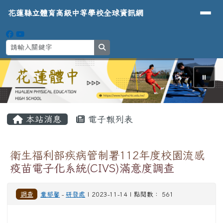
導覽列
花蓮縣立體育高級中等學校全球資
跳至主內容區
花蓮縣立體育高級中等學校全球資訊網
search
⏸
頁尾區域
主內容區域
本站消息
電子報列表
衛生福利部疾病管制署112年度校園流感
疫苗電子化系統(CIVS)滿意度調查
調查
童郁馨
-
研發處
| 2023-11-14 | 點閱數： 561