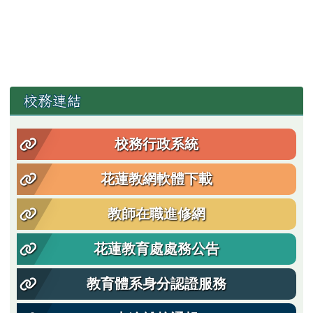
左邊區域內容
校務連結
校務行政系統
花蓮教網軟體下載
教師在職進修網
花蓮教育處處務公告
教育體系身分認證服務