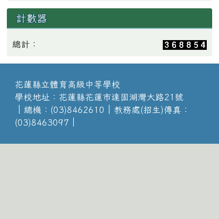
計數器
總計：
花蓮縣立體育高級中等學校
學校地址：花蓮縣花蓮市達固湖灣大路21號
│總機：(03)8462610│教務處(招生)傳真：
(03)8463097│