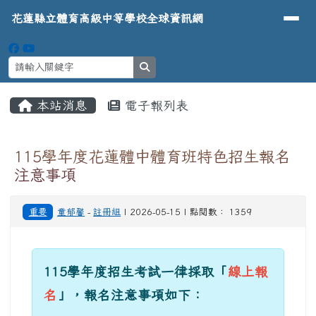
導覽列
花蓮縣立體育高級中等學校全球資
跳至主內容區
花蓮縣立體育高級中等學校全球資訊網
search
頁尾區域
主內容區域
本站消息
電子報列表
⏸
115學年度花蓮體中體育班特色招生報名
注意事項
重要
童郁馨
-
註冊組
| 2026-05-15 | 點閱數： 1359
115學年度招生考試一律採取「
線上報
名
」，報名注意事項如下：