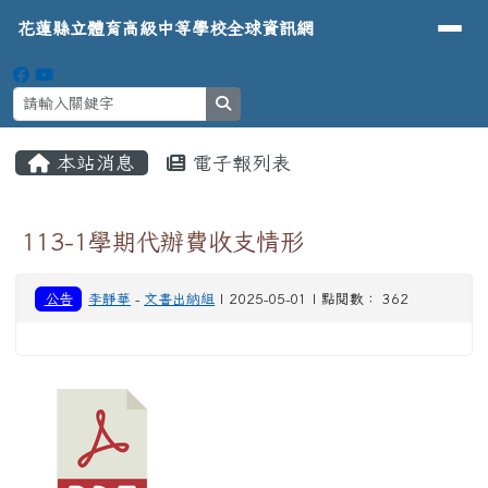
導覽列
花蓮縣立體育高級中等學校全球資
跳至主內容區
花蓮縣立體育高級中等學校全球資訊網
search
頁尾區域
主內容區域
本站消息
電子報列表
⏸
113-1學期代辦費收支情形
公告
李靜華
-
文書出納組
| 2025-05-01 | 點閱數： 362