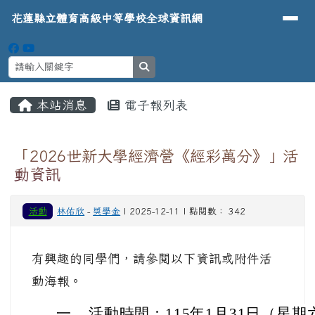
導覽列
花蓮縣立體育高級中等學校全球資
跳至主內容區
花蓮縣立體育高級中等學校全球資訊網
search
頁尾區域
主內容區域
本站消息
電子報列表
⏸
「2026世新大學經濟營《經彩萬分》」活
動資訊
活動
林佑欣
-
獎學金
| 2025-12-11 | 點閱數： 342
有興趣的同學們，請參閱以下資訊或附件活
動海報。
一、
活動時間：115年1月31日（星期六