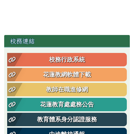
左邊區域內容
校務連結
校務行政系統
花蓮教網軟體下載
教師在職進修網
花蓮教育處處務公告
教育體系身分認證服務