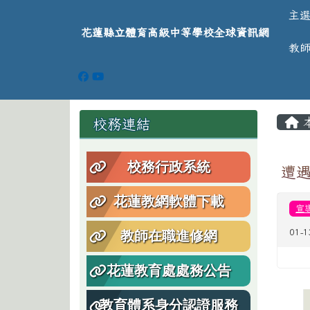
導覽列
跳至主內容區
花蓮縣立體育高級中等學
主
花蓮縣立體育高級中等學校全球資訊網
教
頁尾區域
主
左邊區域內容
校務連結
校務行政系統
遭
花蓮教網軟體下載
宣
01-
教師在職進修網
花蓮教育處處務公告
教育體系身分認證服務