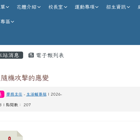
校全球資訊網
選單
花體介紹
校長室
運動專項
招生資訊
師專區
內容區域
本站消息
電子報列表
遇隨機攻擊的應變
導
學務主任
-
生活輔導組
| 2026-
13 | 點閱數： 207