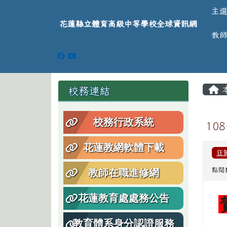
導覽列
跳至主內容區
花蓮縣立體育高級中等學
主
花蓮縣立體育高級中等學校全球資訊網
教
頁尾區域
主
左邊區域內容
校務連結
校務行政系統
10
花蓮教網軟體下載
狂
點閱數
教師在職進修網
花蓮教育處處務公告
教育體系身分認證服務