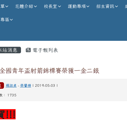
校全球資訊網
選單
花體介紹
校長室
運動專項
招生資訊
師專區
內容區域
本站消息
電子報列表
8全國青年盃射箭錦標賽榮獲一金二銀
賀
楊淑貞
-
榮譽榜
| 2019-05-03 |
： 1735
賀!!!