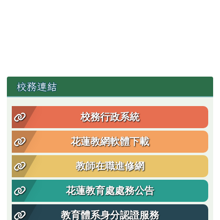
左邊區域內容
校務連結
校務行政系統
花蓮教網軟體下載
教師在職進修網
花蓮教育處處務公告
教育體系身分認證服務