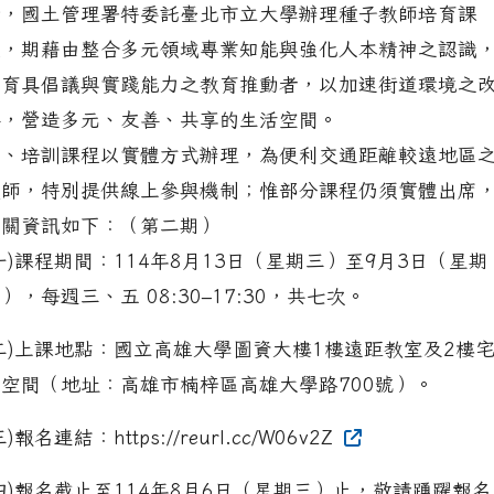
計，國土管理署特委託臺北市立大學辦理種子教師培育課
程，期藉由整合多元領域專業知能與強化人本精神之認識
培育具倡議與實踐能力之教育推動者，以加速街道環境之
善，營造多元、友善、共享的生活空間。
二、培訓課程以實體方式辦理，為便利交通距離較遠地區
教師，特別提供線上參與機制；惟部分課程仍須實體出席
相關資訊如下：（第二期）
一)課程期間：114年8月13日（星期三）至9月3日（星期
），每週三、五 08:30–17:30，共七次。
(二)上課地點：國立高雄大學圖資大樓1樓遠距教室及2樓
創空間（地址：高雄市楠梓區高雄大學路700號）。
三)報名連結：https://reurl.cc/W06v2Z
四)報名截止至114年8月6日（星期三）止，敬請踴躍報