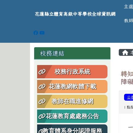
導覽列
跳至主內容區
花蓮縣立體育高級中等學
主
花蓮縣立體育高級中等學校全球資訊網
教
頁尾區域
主
左邊區域內容
校務連結
校務行政系統
轉
障
花蓮教網軟體下載
公
教師在職進修網
| 點
花蓮教育處處務公告
教育體系身分認證服務