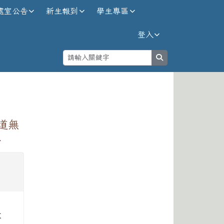
處室公告
新生報到
學生專區
登入
search
⏸
道無
息
設