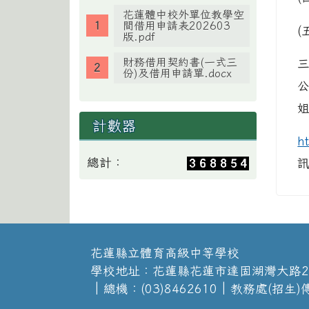
花蓮體中校外單位教學空
間借用申請表202603
(
版.pdf
財務借用契約書(一式三
份)及借用申請單.docx
公
計數器
h
總計：
花蓮縣立體育高級中等學校
學校地址：花蓮縣花蓮市達固湖灣大路2
│總機：(03)8462610│教務處(招生)傳