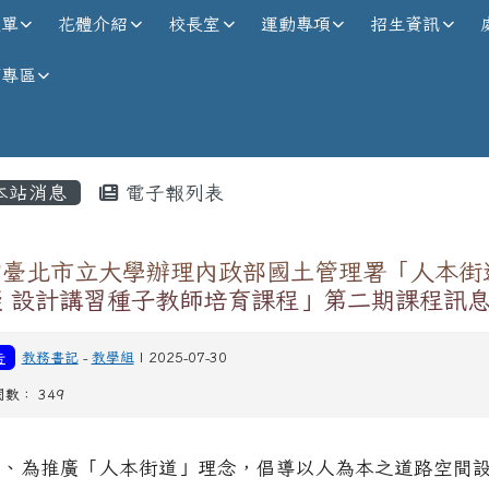
校全球資訊網
選單
花體介紹
校長室
運動專項
招生資訊
師專區
內容區域
本站消息
電子報列表
知臺北市立大學辦理內政部國土管理署「人本街
礙 設計講習種子教師培育課程」第二期課程訊
告
教務書記
-
教學組
| 2025-07-30
閱數： 349
一、為推廣「人本街道」理念，倡導以人為本之道路空間