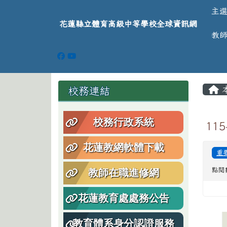
導覽列
跳至主內容區
花蓮縣立體育高級中等學
主
花蓮縣立體育高級中等學校全球資訊網
教
頁尾區域
主
左邊區域內容
校務連結
校務行政系統
11
花蓮教網軟體下載
重
點閱
教師在職進修網
花蓮教育處處務公告
教育體系身分認證服務