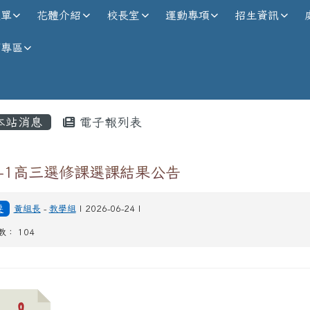
校全球資訊網
選單
花體介紹
校長室
運動專項
招生資訊
師專區
內容區域
本站消息
電子報列表
5-1高三選修課選課結果公告
要
黃組長
-
教學組
| 2026-06-24 |
數： 104