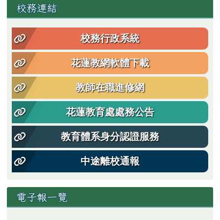
左邊區域內容
校務連結
校務行政系統
花蓮教網軟體下載
教師在職進修網
花蓮教育處處務公告
教育體系身分認證服務
中途離校通報
電子報一覽