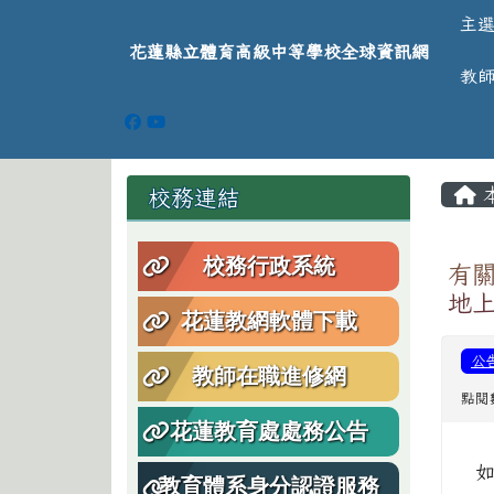
導覽列
跳至主內容區
花蓮縣立體育高級中等學
主
花蓮縣立體育高級中等學校全球資訊網
教
頁尾區域
主
左邊區域內容
校務連結
校務行政系統
有
地
花蓮教網軟體下載
公
教師在職進修網
點閱數
花蓮教育處處務公告
教育體系身分認證服務