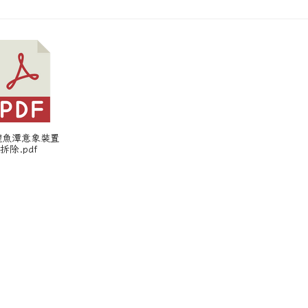
 鯉魚潭意象裝置
拆除.pdf