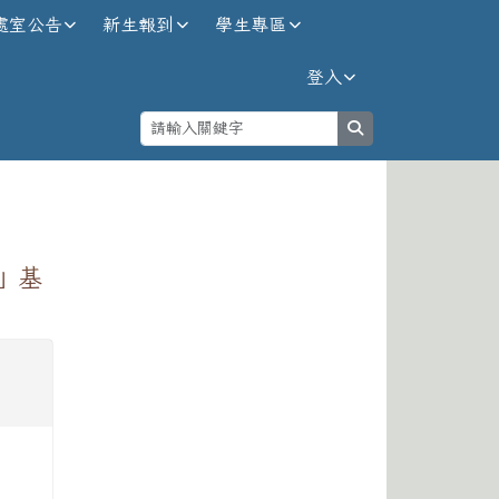
處室公告
新生報到
學生專區
登入
search
⏸
」基