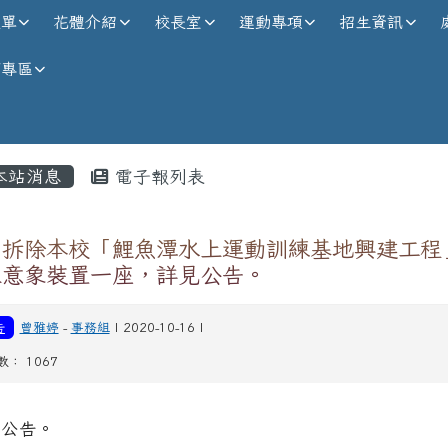
校全球資訊網
選單
花體介紹
校長室
運動專項
招生資訊
師專區
內容區域
本站消息
電子報列表
關拆除本校「鯉魚潭水上運動訓練基地興建工程
上意象裝置一座，詳見公告。
告
曾雅婷
-
事務組
| 2020-10-16 |
： 1067
如公告。