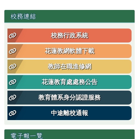
左邊區域內容
校務連結
校務行政系統
花蓮教網軟體下載
教師在職進修網
花蓮教育處處務公告
教育體系身分認證服務
中途離校通報
電子報一覽