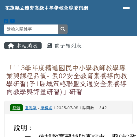
導覽列
花蓮縣立體育高級中等學校全球資
跳至主內容區
花蓮縣立體育高級中等學校全球資訊網
search
頁尾區域
主內容區域
本站消息
電子報列表
⏸
「113學年度精進國民中小學教師教學專
業與課程品質- 素02安全教育素養導向教
學研習(子1區域策略聯盟交通安全素養導
向教學與評量研習)」研習
研習
童乾華
-
學務處
| 2025-07-08 | 點閱數： 342
說明：