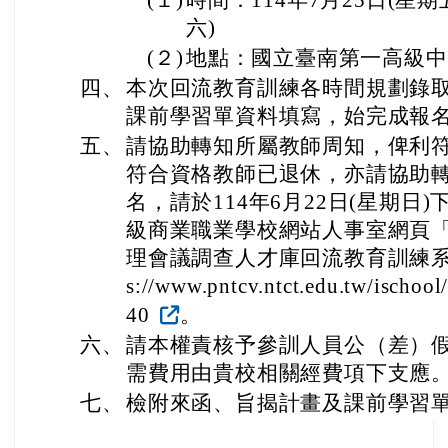
(１)
時間：114年7月25日(星期
六)
(２)
地點：國立臺南第一高級中
四、
本次回流教育訓練各時間規劃錄取
課前學習單資料填寫，始完成報
五、
請協助轉知所屬教師周知，俾利
符合資格教師已退休，亦請協助
名，請於114年6月22日(星期日
級商業職業學校網站人事室網頁「
理會議調查人才庫回流教育訓練系統
s://www.pntcv.ntct.edu.tw/ischoo
40
。
六、
請本權責核予參訓人員公（差）
需費用由貴校相關經費項下支應
七、
檢附來函、旨揭計畫及課前學習單