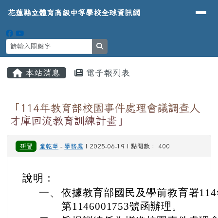
導覽列
花蓮縣立體育高級中等學校全球資
跳至主內容區
花蓮縣立體育高級中等學校全球資訊網
search
頁尾區域
主內容區域
本站消息
電子報列表
⏸
「114年教育部校園事件處理會議調查人
才庫回流教育訓練計畫」
研習
童乾華
-
學務處
| 2025-06-19 | 點閱數： 400
說明：
一、
依據教育部國民及學前教育署114
第1146001753號函辦理。