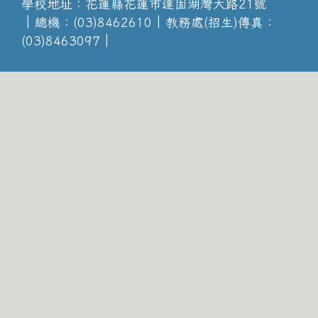
學校地址：花蓮縣花蓮市達固湖灣大路21號
│總機：(03)8462610│教務處(招生)傳真：
(03)8463097│