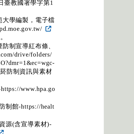
9日臺教國署學字第1
範大學編製，電子檔
moe.gov.tw/
用。
煙防制宣導紅布條、
/drive/folders/
sO?dmr=1&ec=wgc-
熱菸防制資訊與素材
//www.hpa.go
ttps://healt
源(含宣導素材)-
。