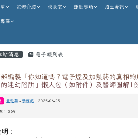
校全球資訊網
選單
花體介紹
校長室
運動專項
招生資訊
師專區
內容區域
本站消息
電子報列表
育部編製「你知道嗎？電子煙及加熱菸的真相絢
下的迷幻陷阱」懶人包（如附件）及醫師圖解1
導
童乾華
-
學務處
| 2025-06-25 |
數： 369
說明：