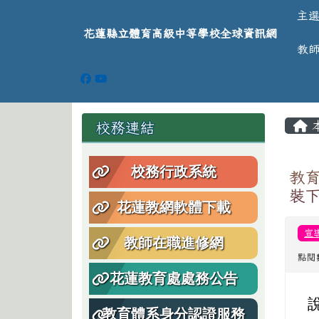
導覽列
跳至主內容區
花蓮縣立體育高級中等學
主
花蓮縣立體育高級中等學校全球資訊網
教
頁尾區域
主
左邊區域內容
校務連結
校務行政系統
教
裝
花蓮教網軟體下載
宣
教師在職進修網
點閱
花蓮教育處處務公告
教育體系身分認證服務