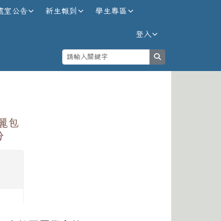
處室公告
新生報到
學生專區
登入
search
⏸
麗包
份