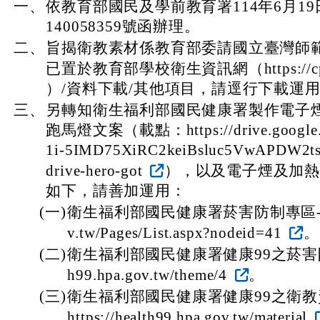
一、
依教育部國民及學前教育署114年6月1
140058359號函辦理。
二、
旨揭衛教素材係教育部委請國立臺灣師
已置於教育部學校衛生資訊網（https://cpd.
）/資料下載/其他項目，請逕行下載運
三、
另轉知衛生福利部國民健康署製作電子
跑馬燈文案（載點：https://drive.google.com
1i-5IMD75XiRC2keiBsluc5VwAPDW2t
drive-hero-got
），以及電子煙及加
如下，請善加運用：
(一)
衛生福利部國民健康署菸害防制專區-https:
v.tw/Pages/List.aspx?nodeid=41
。
(二)
衛生福利部國民健康署健康99之菸害防制館-h
h99.hpa.gov.tw/theme/4
。
(三)
衛生福利部國民健康署健康99之衛教資
https://health99.hpa.gov.tw/material