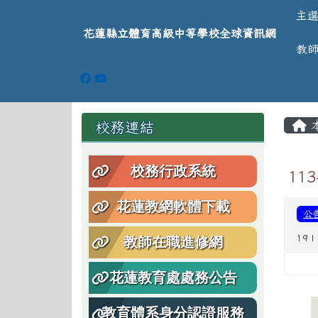
導覽列
跳至主內容區
花蓮縣立體育高級中等學
主
花蓮縣立體育高級中等學校全球資訊網
教
頁尾區域
主
左邊區域內容
校務連結
校務行政系統
11
花蓮教網軟體下載
公
19 
教師在職進修網
花蓮教育處處務公告
教育體系身分認證服務