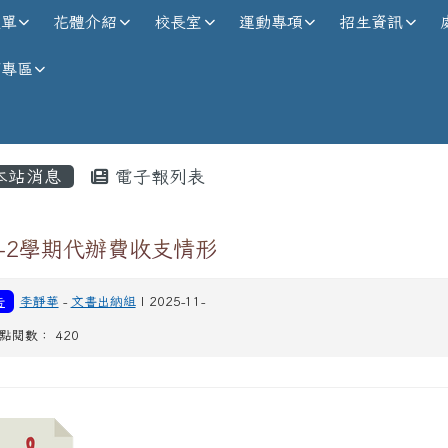
校全球資訊網
選單
花體介紹
校長室
運動專項
招生資訊
師專區
內容區域
本站消息
電子報列表
3-2學期代辦費收支情形
告
李靜華
-
文書出納組
| 2025-11-
| 點閱數： 420