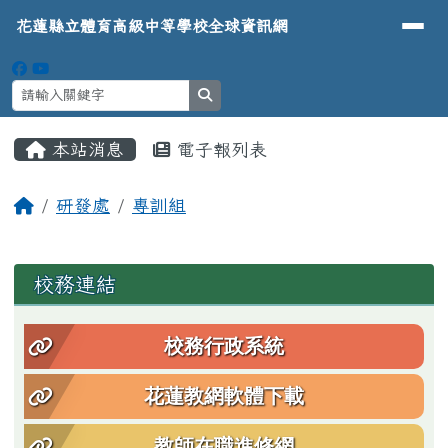
導覽列
花蓮縣立體育高級中等學校全球資
跳至主內容區
花蓮縣立體育高級中等學校全球資訊網
search
頁尾區域
主內容區域
本站消息
電子報列表
⏸
回首頁
研發處
專訓組
文章列表
左邊區域內容
校務連結
校務行政系統
花蓮教網軟體下載
教師在職進修網