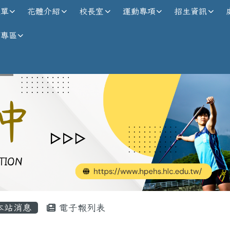
校全球資訊網
選單
花體介紹
校長室
運動專項
招生資訊
師專區
內容區域
本站消息
電子報列表