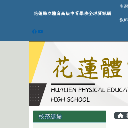
導覽列
跳至主內容區
花蓮縣立體育高級中等學
主
花蓮縣立體育高級中等學校全球資訊網
教
頁尾區域
主
左邊區域內容
校務連結