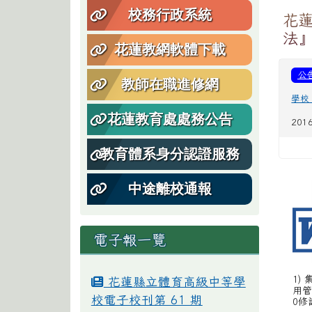
校務行政系統
花
法
花蓮教網軟體下載
公
教師在職進修網
學校
花蓮教育處處務公告
201
教育體系身分認證服務
中途離校通報
電子報一覽
1)
花蓮縣立體育高級中等學
用管
校電子校刊第 61 期
0修