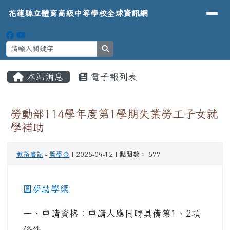
導覽列
花蓮縣立體育高級中等學校全球資
跳至主內容區
花蓮縣立體育高級中等學校全球資訊網
search
頁尾區域
主內容區域
本站消息
電子報列表
⏸
勞動部114學年度第1學期失業勞工子女就
學補助
教務書記
-
獎學金
| 2025-09-12 | 點閱數： 577
圓夢助學網
一、申請資格：申請人應同時具備第1、2項
條件