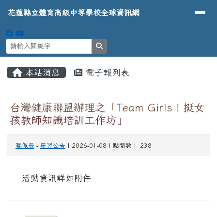
導覽列
花蓮縣立體育高級中等學校全球資
跳至主內容區
花蓮縣立體育高級中等學校全球資訊網
search
頁尾區域
主內容區域
本站消息
電子報列表
⏸
台灣健康聯盟辦理之「Team Girls！挺女
孩教師知識培訓工作坊」
蔡佩熒
-
研習公告
| 2026-01-08 | 點閱數： 238
活動資訊詳如附件