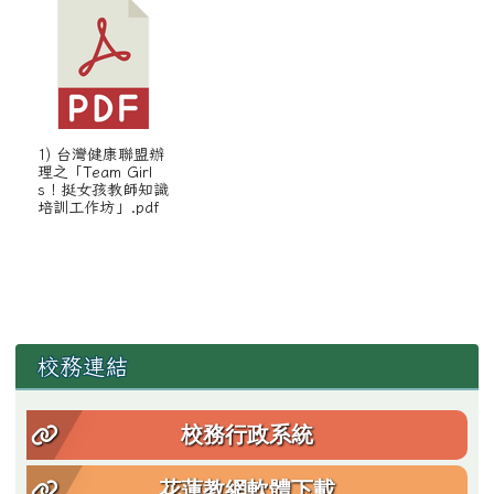
1) 台灣健康聯盟辦
理之「Team Girl
s！挺女孩教師知識
培訓工作坊」.pdf
左邊區域內容
校務連結
校務行政系統
花蓮教網軟體下載