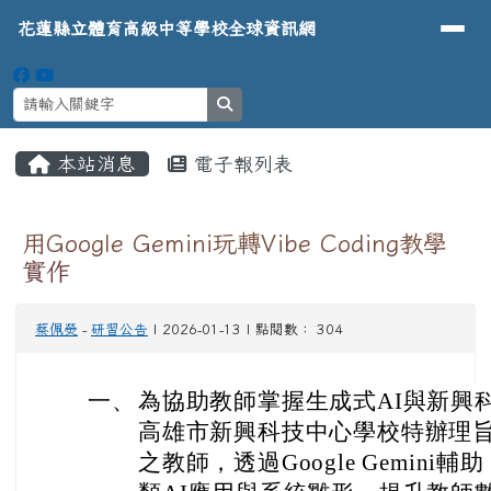
導覽列
花蓮縣立體育高級中等學校全球資
跳至主內容區
花蓮縣立體育高級中等學校全球資訊網
search
頁尾區域
主內容區域
本站消息
電子報列表
⏸
用Google Gemini玩轉Vibe Coding教學
實作
蔡佩熒
-
研習公告
| 2026-01-13 | 點閱數： 304
一
、
為協助教師掌握生成式AI與新興
高雄市新興科技中心學校特辦理
之教師，透過Google Gemin