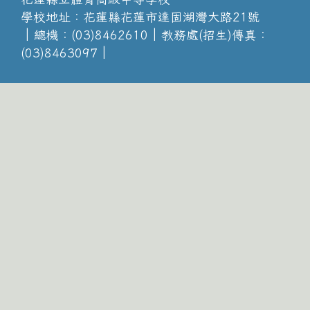
學校地址：花蓮縣花蓮市達固湖灣大路21號
│總機：(03)8462610│教務處(招生)傳真：
(03)8463097│