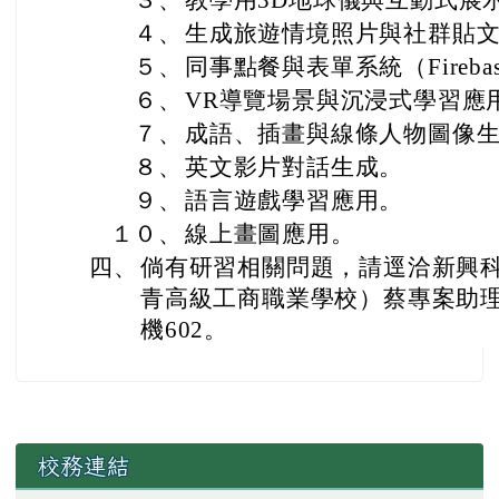
３、
教學用3D地球儀與互動式展
４、
生成旅遊情境照片與社群貼
５、
同事點餐與表單系統（Fireba
６、
VR導覽場景與沉浸式學習應
７、
成語、插畫與線條人物圖像
８、
英文影片對話生成。
９、
語言遊戲學習應用。
１０、
線上畫圖應用。
四
、
倘有研習相關問題，請逕洽新興
青高級工商職業學校）蔡專案助理，電
機602。
左邊區域內容
校務連結