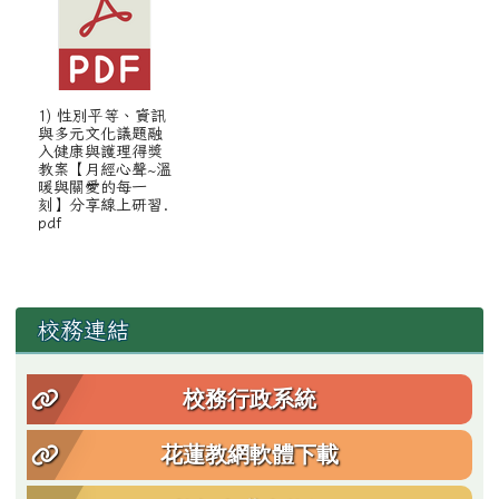
1) 性別平等、資訊
與多元文化議題融
入健康與護理得獎
教案【月經心聲~溫
暖與關愛的每一
刻】分享線上研習.
pdf
左邊區域內容
校務連結
校務行政系統
花蓮教網軟體下載