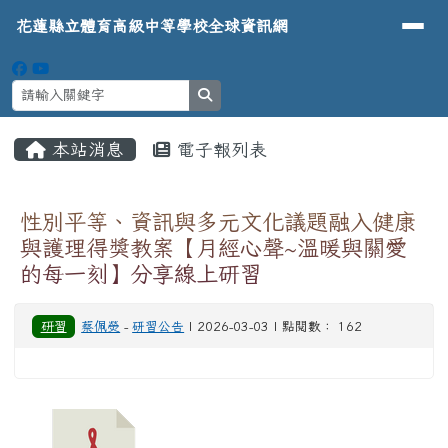
導覽列
花蓮縣立體育高級中等學校全球資
跳至主內容區
花蓮縣立體育高級中等學校全球資訊網
search
頁尾區域
主內容區域
本站消息
電子報列表
⏸
性別平等、資訊與多元文化議題融入健康
與護理得獎教案【月經心聲~溫暖與關愛
的每一刻】分享線上研習
研習
蔡佩熒
-
研習公告
| 2026-03-03 | 點閱數： 162