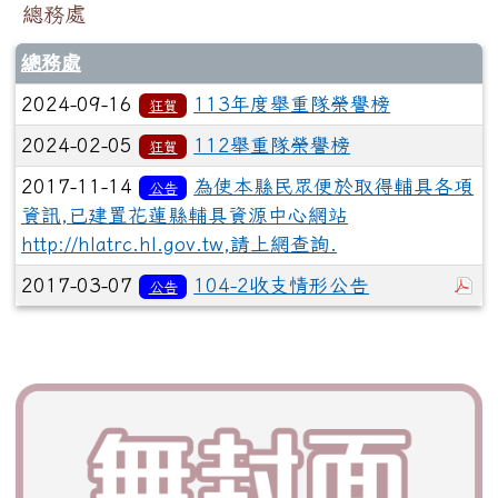
總務處
總務處
2024-09-16
113年度舉重隊榮譽榜
狂賀
2024-02-05
112舉重隊榮譽榜
狂賀
2017-11-14
為使本縣民眾便於取得輔具各項
公告
資訊,已建置花蓮縣輔具資源中心網站
http://hlatrc.hl.gov.tw,請上網查詢.
於
2017-03-07
104-2收支情形公告
公告