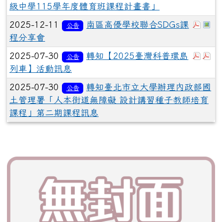
級中學115學年度體育班課程計畫書」
於彈
於
2025-12-11
南區高優學校聯合SDGs課
公告
程分享會
於彈
於
2025-07-30
轉知【2025臺灣科普環島
公告
列車】活動訊息
2025-07-30
轉知臺北市立大學辦理內政部國
公告
土管理署「人本街道無障礙 設計講習種子教師培育
課程」第二期課程訊息