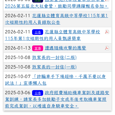
2026第五屆北大社會營，鼓勵同學踴躍報名參加。
2026-02-11
花蓮縣立體育高級中等學校115年第1
次短期性約用人員錄取公告
於
2026-02-11
花蓮縣立體育高級中等學校
公告
115年第1次短期性約用人員甄選簡章
於
2026-01-13
遭遇隨機攻擊的應變
宣導
2025-10-08
致家長的一封信(二版)
2025-10-08
致家長的一封信(一版)
2025-10-07
「詐騙車手下場超慘，千萬不要以身
試法！」宣導懶人包
2025-03-06
政府經費補助機車駕訓及道路安
公告
駕訓練，請家長多加鼓勵子女成年後考取機車駕照
前完成駕訓，以增進自身騎車安全。