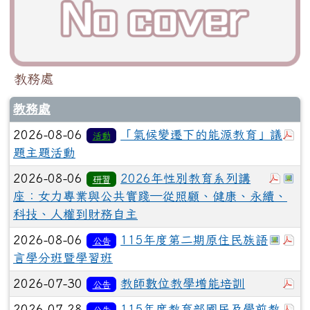
教務處
教務處
於
2026-08-06
「氣候變遷下的能源教育」議
活動
題主題活動
於彈
於
2026-08-06
2026年性別教育系列講
研習
座：女力專業與公共實踐─從照顧、健康、永續、
科技、人權到財務自主
於彈
於
2026-08-06
115年度第二期原住民族語
公告
言學分班暨學習班
於
2026-07-30
教師數位教學增能培訓
公告
於
2026-07-28
115年度教育部國民及學前教
公告