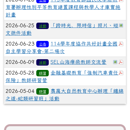
育署辦理性別平等教育建置課程與教學人才庫實施
計畫
於
2026-06-25
「跨時光．限時信」照片、短
活動
文徵件活動
於
2026-06-23
114學年度協作共好計畫全國
公告
自主學習分享會-第二場次
於彈
於
2026-06-09
SEL山海療癒教師交流營
活動
於
2026-05-28
金融基礎教育「強制汽車責任
研習
保險」教師研習營
2026-05-04
奧萬大自然教育中心辦理「纏綿
研習
之道-蛇類研習班」活動