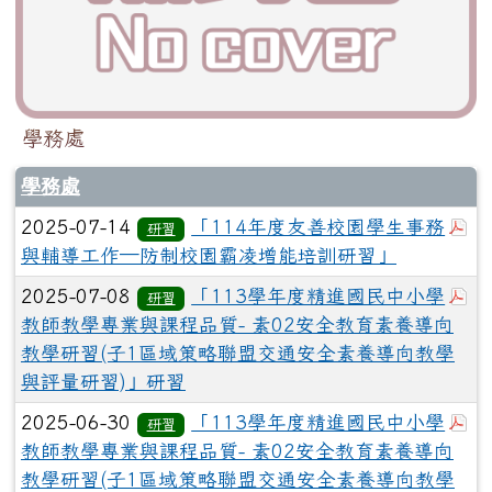
學務處
學務處
於
2025-07-14
「114年度友善校園學生事務
研習
與輔導工作─防制校園霸凌增能培訓研習」
於
2025-07-08
「113學年度精進國民中小學
研習
教師教學專業與課程品質- 素02安全教育素養導向
教學研習(子1區域策略聯盟交通安全素養導向教學
與評量研習)」研習
於
2025-06-30
「113學年度精進國民中小學
研習
教師教學專業與課程品質- 素02安全教育素養導向
教學研習(子1區域策略聯盟交通安全素養導向教學