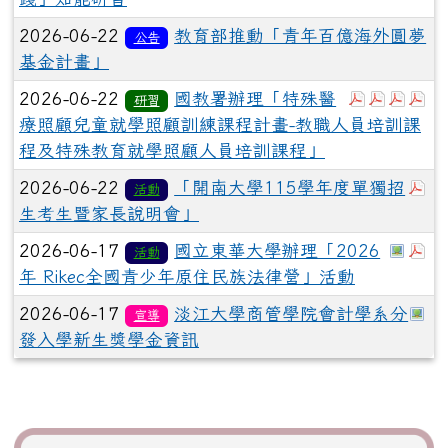
2026-06-22
教育部推動「青年百億海外圓夢
公告
基金計畫」
於彈跳視
於彈跳
於彈
於
2026-06-22
國教署辦理「特殊醫
研習
療照顧兒童就學照顧訓練課程計畫-教職人員培訓課
程及特殊教育就學照顧人員培訓課程」
於
2026-06-22
「開南大學115學年度單獨招
活動
生考生暨家長說明會」
於彈
於
2026-06-17
國立東華大學辦理「2026
活動
年 Rikec全國青少年原住民族法律營」活動
於
2026-06-17
淡江大學商管學院會計學系分
宣導
發入學新生獎學金資訊