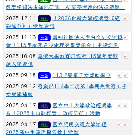
教育相關法規知能研習－AI實務運用的法律議題」
於
2025-12-11
「2026世新大學經濟營《經
活動
彩萬分》」活動資訊
於
2025-11-13
轉知社團法人李白文史交流協
公告
會「115年威帝建設倫理專案獎學金」申請訊息
於
2025-10-08
慈濟大學教育研究所115學年度甄
試入學資訊
於彈
於
2025-09-18
113-2警察子女獎助學金
公告
2025-09-12
勞動部114學年度第1學期失業勞工子
女就學補助
於彈
於
2025-04-17
國立中山大學政治經濟學
活動
系「2025中山政經營：政經奇航」活動
於彈
於
2025-04-17
國立陽明交通大學辦理
活動
2025高中生基因探索營】活動