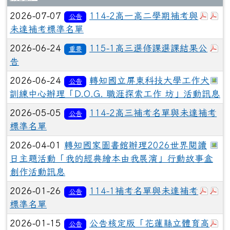
於彈
於
2026-07-07
114-2高一高二學期補考與
公告
未達補考標準名單
於
2026-06-24
115-1高三選修課選課結果公
重要
告
於
2026-06-24
轉知國立屏東科技大學工作犬
公告
訓練中心辦理「D.O.G. 職涯探索工作 坊」活動訊息
2026-05-05
114-2高三補考名單與未達補考
公告
標準名單
於
2026-04-01
轉知國家圖書館辦理2026世界閱讀
日主題活動「我的經典繪本由我展演」行動故事盒
創作活動訊息
於彈
於
2026-01-26
114-1補考名單與未達補考
公告
標準名單
於
2026-01-15
公告核定版「花蓮縣立體育高
公告