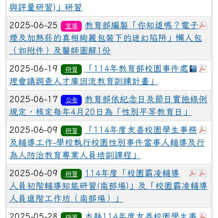
與評量研習)」研習
於
2025-06-25
教育部編製「你知道嗎？電子
宣導
煙及加熱菸的真相絢麗包裝下的迷幻陷阱」懶人包
（如附件）及醫師圖解1份
下載：
於
2025-06-19
「114年教育部校園事件處
研習
理會議調查人才庫回流教育訓練計畫」
2025-06-17
教育部依紀念日及節日實施條例
公告
規定，核定每年4月20日為「性別平等教育日」
於
2025-06-09
「114年度友善校園學生事務
研習
及輔導工作-學校執行校園性別事件當事人輔導及行
為人防治教育專業人員培訓課程」
於彈跳
於
2025-06-09
114年度「校園霸凌輔導
研習
人員初階輔導知能研習(南部場)」及「校園霸凌輔導
人員進階工作坊（南部場）」
於
2025-05-28
本縣114年度友善校園學生事
研習