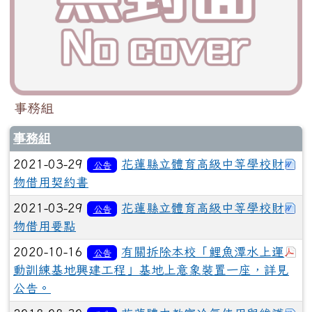
事務組
事務組
下
2021-03-29
花蓮縣立體育高級中等學校財
公告
物借用契約書
下
2021-03-29
花蓮縣立體育高級中等學校財
公告
物借用要點
於
2020-10-16
有關拆除本校「鯉魚潭水上運
公告
動訓練基地興建工程」基地上意象裝置一座，詳見
公告。