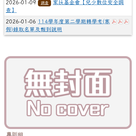
2026-01-09
家扶基金會【兒少數位安全調
調查
查】
於彈跳視
於彈
於
2026-01-06
114學年度第二學期轉學考(寒
假)錄取名單及報到說明
專訓組