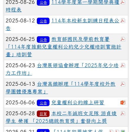
於
2025-08-26
114學年度第一學期開學典禮
公告
時程表
於
2025-08-12
114年本校新生訓練日程表公
公告
告
於
2025-06-25
教育部國民及學前教育署
公告
「114年度推動兒童權利公約兒少兒權培訓實施計
畫」培訓營
於
2025-06-23
台灣展翅協會辦理「2025年兒少培
力工作坊」
於
2025-06-13
台灣高鐵辦理「114學年度校外教
學團體優惠專案」
下
2025-06-06
兒童權利公約線上研習
公告
於
2025-05-28
本校二年誠班女足隊 游貞婕
狂賀
學生 榮獲 「2025總統教育獎」奮發向上奬
於彈跳視
於彈跳
於
2025-05-21
「114年犯罪被害人保