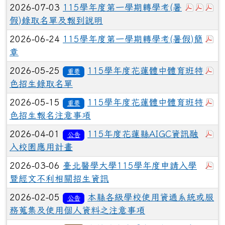
於彈跳視
於彈
於
2026-07-03
115學年度第一學期轉學考(暑
假)錄取名單及報到說明
於
2026-06-24
115學年度第一學期轉學考(暑假)簡
章
於
2026-05-25
115學年度花蓮體中體育班特
重要
色招生錄取名單
於
2026-05-15
115學年度花蓮體中體育班特
重要
色招生報名注意事項
於
2026-04-01
115年度花蓮縣AIGC資訊融
公告
入校園應用計畫
於
2026-03-06
臺北醫學大學115學年度申請入學
暨經文不利相關招生資訊
2026-02-05
本縣各級學校使用資通系統或服
公告
務蒐集及使用個人資料之注意事項