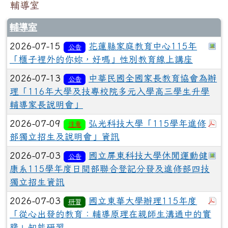
輔導室
輔導室
於
2026-07-15
花蓮縣家庭教育中心115年
公告
「櫃子裡外的你妳，好嗎」性別教育線上講座
2026-07-13
中華民國全國家長教育協會為辦
公告
理「116年大學及技專校院多元入學高三學生升學
輔導家長說明會」
於
2026-07-09
弘光科技大學「115學年進修
注意
部獨立招生及說明會」資訊
於
2026-07-03
國立屏東科技大學休閒運動健
公告
康系115學年度日間部聯合登記分發及進修部四技
獨立招生資訊
於
2026-07-03
國立東華大學辦理115年度
研習
「從心出發的教育：輔導原理在親師生溝通中的實
踐」知能研習