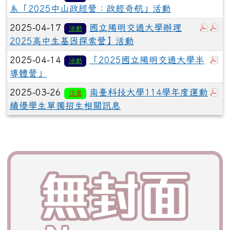
系「2025中山政經營：政經奇航」活動
於彈
於
2025-04-17
國立陽明交通大學辦理
活動
2025高中生基因探索營】活動
於
2025-04-14
「2025國立陽明交通大學半
活動
導體營」
於
2025-03-26
南臺科技大學114學年度運動
注意
績優學生單獨招生相關訊息