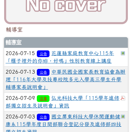
輔導室
輔導室
於
2026-07-15
花蓮縣家庭教育中心115年
公告
「櫃子裡外的你妳，好嗎」性別教育線上講座
2026-07-13
中華民國全國家長教育協會為辦
公告
理「116年大學及技專校院多元入學高三學生升學
輔導家長說明會」
於
2026-07-09
弘光科技大學「115學年進修
注意
部獨立招生及說明會」資訊
於
2026-07-03
國立屏東科技大學休閒運動健
公告
康系115學年度日間部聯合登記分發及進修部四技
獨立招生資訊