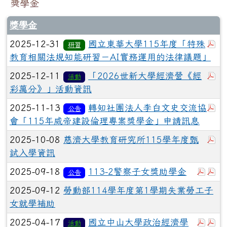
獎學金
獎學金
於
2025-12-31
國立東華大學115年度「特殊
研習
教育相關法規知能研習－AI實務運用的法律議題」
於
2025-12-11
「2026世新大學經濟營《經
活動
彩萬分》」活動資訊
於
2025-11-13
轉知社團法人李白文史交流協
公告
會「115年威帝建設倫理專案獎學金」申請訊息
於
2025-10-08
慈濟大學教育研究所115學年度甄
試入學資訊
於彈
於
2025-09-18
113-2警察子女獎助學金
公告
2025-09-12
勞動部114學年度第1學期失業勞工子
女就學補助
於彈
於
2025-04-17
國立中山大學政治經濟學
活動