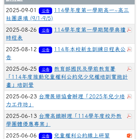
2025-09-01
114學年度第一學期高一~高三
公告
社團選填 (9/1-9/5)
於
2025-08-26
114學年度第一學期開學典禮
公告
時程表
於
2025-08-12
114年本校新生訓練日程表公
公告
告
於
2025-06-25
教育部國民及學前教育署
公告
「114年度推動兒童權利公約兒少兒權培訓實施計
畫」培訓營
於
2025-06-23
台灣展翅協會辦理「2025年兒少培
力工作坊」
於
2025-06-13
台灣高鐵辦理「114學年度校外教
學團體優惠專案」
下
2025-06-06
兒童權利公約線上研習
公告