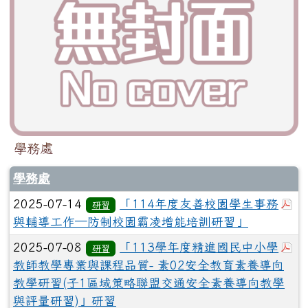
學務處
學務處
於
2025-07-14
「114年度友善校園學生事務
研習
與輔導工作─防制校園霸凌增能培訓研習」
於
2025-07-08
「113學年度精進國民中小學
研習
教師教學專業與課程品質- 素02安全教育素養導向
教學研習(子1區域策略聯盟交通安全素養導向教學
與評量研習)」研習