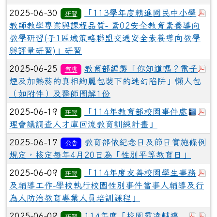
於
2025-06-30
「113學年度精進國民中小學
研習
教師教學專業與課程品質- 素02安全教育素養導向
教學研習(子1區域策略聯盟交通安全素養導向教學
與評量研習)」研習
於
2025-06-25
教育部編製「你知道嗎？電子
宣導
煙及加熱菸的真相絢麗包裝下的迷幻陷阱」懶人包
（如附件）及醫師圖解1份
下載：
於
2025-06-19
「114年教育部校園事件處
研習
理會議調查人才庫回流教育訓練計畫」
2025-06-17
教育部依紀念日及節日實施條例
公告
規定，核定每年4月20日為「性別平等教育日」
於
2025-06-09
「114年度友善校園學生事務
研習
及輔導工作-學校執行校園性別事件當事人輔導及行
為人防治教育專業人員培訓課程」
於彈跳
於
2025-06-09
114年度「校園霸凌輔導
研習