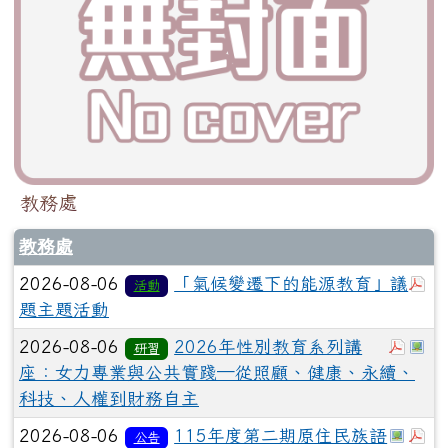
教務處
教務處
於
2026-08-06
「氣候變遷下的能源教育」議
活動
題主題活動
於彈
於
2026-08-06
2026年性別教育系列講
研習
座：女力專業與公共實踐─從照顧、健康、永續、
科技、人權到財務自主
於彈
於
2026-08-06
115年度第二期原住民族語
公告