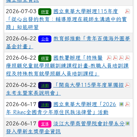
於
2026-07-03
國立東華大學辦理115年度
研習
「從心出發的教育：輔導原理在親師生溝通中的實
踐」知能研習
2026-06-22
教育部推動「青年百億海外圓夢
公告
基金計畫」
於彈跳視
於彈跳
於彈
於
2026-06-22
國教署辦理「特殊醫
研習
療照顧兒童就學照顧訓練課程計畫-教職人員培訓課
程及特殊教育就學照顧人員培訓課程」
於
2026-06-22
「開南大學115學年度單獨招
活動
生考生暨家長說明會」
於彈
於
2026-06-17
國立東華大學辦理「2026
活動
年 Rikec全國青少年原住民族法律營」活動
於
2026-06-17
淡江大學商管學院會計學系分
宣導
發入學新生獎學金資訊