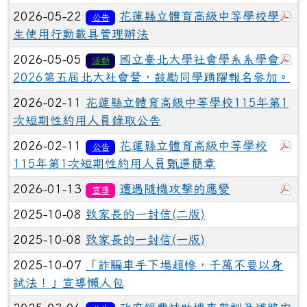
於
2026-05-22
花蓮縣立體育高級中等學校學
公告
生使用行動載具管理辦法
於
2026-05-05
國立臺北大學社會學系系學會
活動
2026第五屆北大社會營，鼓勵同學踴躍報名參加。
2026-02-11
花蓮縣立體育高級中等學校115年第1
次短期性約用人員錄取公告
於
2026-02-11
花蓮縣立體育高級中等學校
公告
115年第1次短期性約用人員甄選簡章
於
2026-01-13
遭遇隨機攻擊的應變
宣導
2025-10-08
致家長的一封信(二版)
2025-10-08
致家長的一封信(一版)
2025-10-07
「詐騙車手下場超慘，千萬不要以身
試法！」宣導懶人包