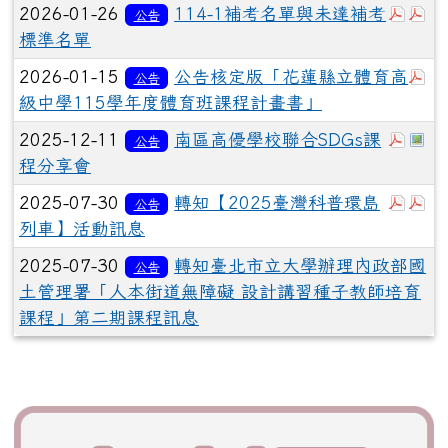
於彈
於
2026-01-26
114-1補考名單與未達補考
公告
標準名單
於
2026-01-15
公告核定版「花蓮縣立體育高
公告
級中學115學年度體育班課程計畫書」
於彈
於
2025-12-11
南區高優學校聯合SDGs課
公告
程分享會
於彈
於
2025-07-30
轉知【2025臺灣科普環島
公告
列車】活動訊息
2025-07-30
轉知臺北市立大學辦理內政部國
公告
土管理署「人本街道無障礙 設計講習種子教師培育
課程」第二期課程訊息