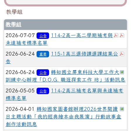
教學組
教學組
於彈
於
2026-07-07
114-2高一高二學期補考與
公告
未達補考標準名單
於
2026-06-24
115-1高三選修課選課結果公
重要
告
於
2026-06-24
轉知國立屏東科技大學工作犬
公告
訓練中心辦理「D.O.G. 職涯探索工作 坊」活動訊息
2026-05-05
114-2高三補考名單與未達補考
公告
標準名單
於
2026-04-01
轉知國家圖書館辦理2026世界閱讀
日主題活動「我的經典繪本由我展演」行動故事盒
創作活動訊息