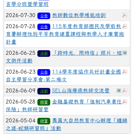
言學分班暨學習班
於
2026-07-30
教師數位教學增能培訓
公告
於
2026-07-28
115年度教育部國民及學前教
公告
育署辦理性別平等教育建置課程與教學人才庫實施
計畫
於
2026-06-25
「跨時光．限時信」照片、短
活動
文徵件活動
於
2026-06-23
114學年度協作共好計畫全國
公告
自主學習分享會-第二場次
於彈
於
2026-06-09
SEL山海療癒教師交流營
活動
於
2026-05-28
金融基礎教育「強制汽車責任
研習
保險」教師研習營
2026-05-04
奧萬大自然教育中心辦理「纏綿
研習
之道-蛇類研習班」活動