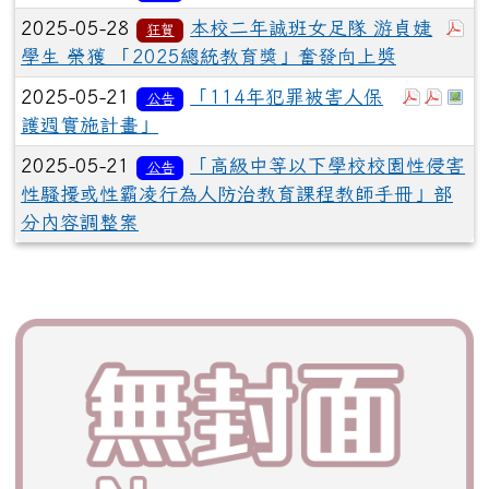
於
2025-05-28
本校二年誠班女足隊 游貞婕
狂賀
學生 榮獲 「2025總統教育獎」奮發向上奬
於彈跳視
於彈跳
於
2025-05-21
「114年犯罪被害人保
公告
護週實施計畫」
2025-05-21
「高級中等以下學校校園性侵害
公告
性騷擾或性霸凌行為人防治教育課程教師手冊」部
分內容調整案