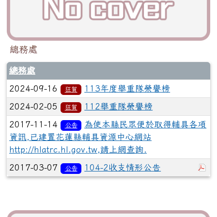
總務處
總務處
2024-09-16
113年度舉重隊榮譽榜
狂賀
2024-02-05
112舉重隊榮譽榜
狂賀
2017-11-14
為使本縣民眾便於取得輔具各項
公告
資訊,已建置花蓮縣輔具資源中心網站
http://hlatrc.hl.gov.tw,請上網查詢.
於
2017-03-07
104-2收支情形公告
公告