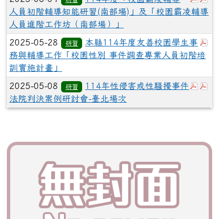
人員初階輔導知能研習(南部場)」及「校園霸凌輔導
人員進階工作坊（南部場）」
於
2025-05-28
本縣114年度友善校園學生事
研習
務與輔導工作「校園性別 事件調查專業人員初階培
訓實施計畫」
於彈跳
於
2025-05-08
114年性侵害或性騷擾事件
研習
法院判決案例研討會-臺北場次