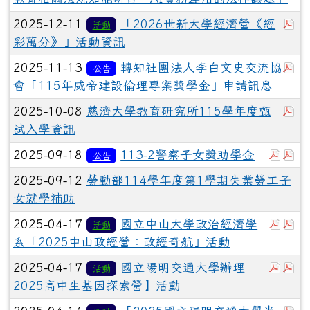
於
2025-12-11
「2026世新大學經濟營《經
活動
彩萬分》」活動資訊
於
2025-11-13
轉知社團法人李白文史交流協
公告
會「115年威帝建設倫理專案獎學金」申請訊息
於
2025-10-08
慈濟大學教育研究所115學年度甄
試入學資訊
於彈
於
2025-09-18
113-2警察子女獎助學金
公告
2025-09-12
勞動部114學年度第1學期失業勞工子
女就學補助
於彈
於
2025-04-17
國立中山大學政治經濟學
活動
系「2025中山政經營：政經奇航」活動
於彈
於
2025-04-17
國立陽明交通大學辦理
活動
2025高中生基因探索營】活動