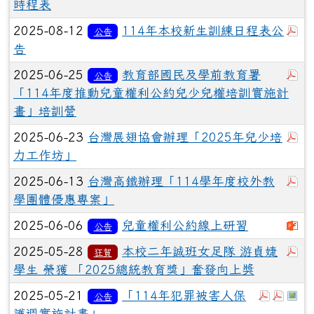
時程表
於
2025-08-12
114年本校新生訓練日程表公
公告
告
於
2025-06-25
教育部國民及學前教育署
公告
「114年度推動兒童權利公約兒少兒權培訓實施計
畫」培訓營
於
2025-06-23
台灣展翅協會辦理「2025年兒少培
力工作坊」
於
2025-06-13
台灣高鐵辦理「114學年度校外教
學團體優惠專案」
下
2025-06-06
兒童權利公約線上研習
公告
於
2025-05-28
本校二年誠班女足隊 游貞婕
狂賀
學生 榮獲 「2025總統教育獎」奮發向上奬
於彈跳視
於彈跳
於
2025-05-21
「114年犯罪被害人保
公告
護週實施計畫」