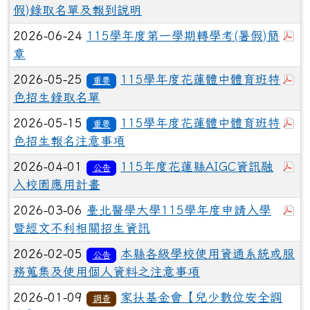
假)錄取名單及報到說明
於
2026-06-24
115學年度第一學期轉學考(暑假)簡
章
於
2026-05-25
115學年度花蓮體中體育班特
重要
色招生錄取名單
於
2026-05-15
115學年度花蓮體中體育班特
重要
色招生報名注意事項
於
2026-04-01
115年度花蓮縣AIGC資訊融
公告
入校園應用計畫
於
2026-03-06
臺北醫學大學115學年度申請入學
暨經文不利相關招生資訊
2026-02-05
本縣各級學校使用資通系統或服
公告
務蒐集及使用個人資料之注意事項
2026-01-09
家扶基金會【兒少數位安全調
調查