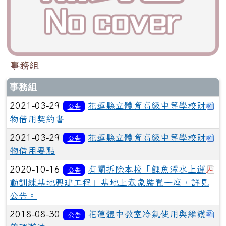
事務組
事務組
下
2021-03-29
花蓮縣立體育高級中等學校財
公告
物借用契約書
下
2021-03-29
花蓮縣立體育高級中等學校財
公告
物借用要點
於
2020-10-16
有關拆除本校「鯉魚潭水上運
公告
動訓練基地興建工程」基地上意象裝置一座，詳見
公告。
下
2018-08-30
花蓮體中教室冷氣使用與維護
公告