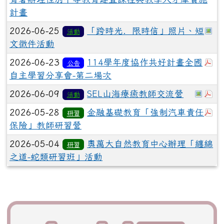
計畫
於
2026-06-25
「跨時光．限時信」照片、短
活動
文徵件活動
於
2026-06-23
114學年度協作共好計畫全國
公告
自主學習分享會-第二場次
於彈
於
2026-06-09
SEL山海療癒教師交流營
活動
於
2026-05-28
金融基礎教育「強制汽車責任
研習
保險」教師研習營
2026-05-04
奧萬大自然教育中心辦理「纏綿
研習
之道-蛇類研習班」活動