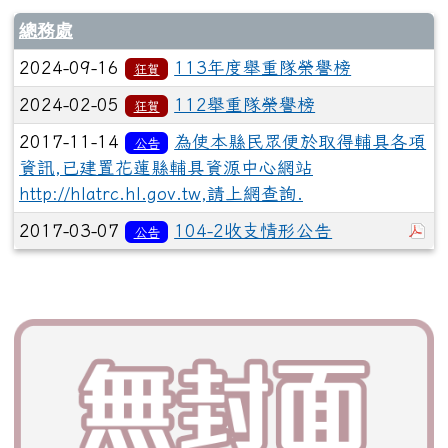
總務處
2024-09-16
113年度舉重隊榮譽榜
狂賀
2024-02-05
112舉重隊榮譽榜
狂賀
2017-11-14
為使本縣民眾便於取得輔具各項
公告
資訊,已建置花蓮縣輔具資源中心網站
http://hlatrc.hl.gov.tw,請上網查詢.
於
2017-03-07
104-2收支情形公告
公告