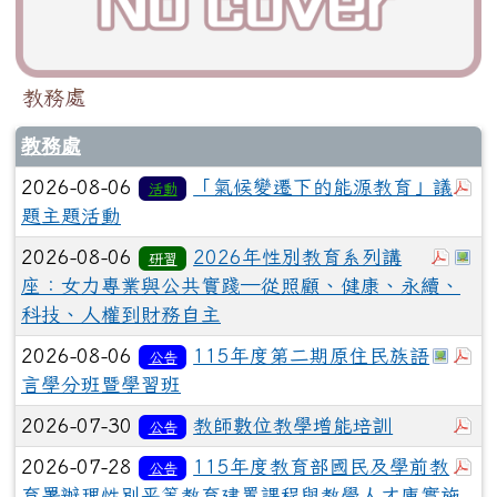
教務處
教務處
於
2026-08-06
「氣候變遷下的能源教育」議
活動
題主題活動
於彈
於
2026-08-06
2026年性別教育系列講
研習
座：女力專業與公共實踐─從照顧、健康、永續、
科技、人權到財務自主
於彈
於
2026-08-06
115年度第二期原住民族語
公告
言學分班暨學習班
於
2026-07-30
教師數位教學增能培訓
公告
於
2026-07-28
115年度教育部國民及學前教
公告
育署辦理性別平等教育建置課程與教學人才庫實施