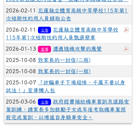
2026-02-11
花蓮縣立體育高級中等學校115年第1
次短期性約用人員錄取公告
於
2026-02-11
花蓮縣立體育高級中等學校
公告
115年第1次短期性約用人員甄選簡章
於
2026-01-13
遭遇隨機攻擊的應變
宣導
2025-10-08
致家長的一封信(二版)
2025-10-08
致家長的一封信(一版)
2025-10-07
「詐騙車手下場超慘，千萬不要以身
試法！」宣導懶人包
2025-03-06
政府經費補助機車駕訓及道路安
公告
駕訓練，請家長多加鼓勵子女成年後考取機車駕照
前完成駕訓，以增進自身騎車安全。