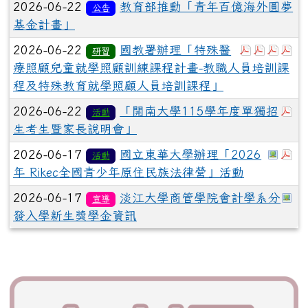
2026-06-22
教育部推動「青年百億海外圓夢
公告
基金計畫」
於彈跳視
於彈跳
於彈
於
2026-06-22
國教署辦理「特殊醫
研習
療照顧兒童就學照顧訓練課程計畫-教職人員培訓課
程及特殊教育就學照顧人員培訓課程」
於
2026-06-22
「開南大學115學年度單獨招
活動
生考生暨家長說明會」
於彈
於
2026-06-17
國立東華大學辦理「2026
活動
年 Rikec全國青少年原住民族法律營」活動
於
2026-06-17
淡江大學商管學院會計學系分
宣導
發入學新生獎學金資訊