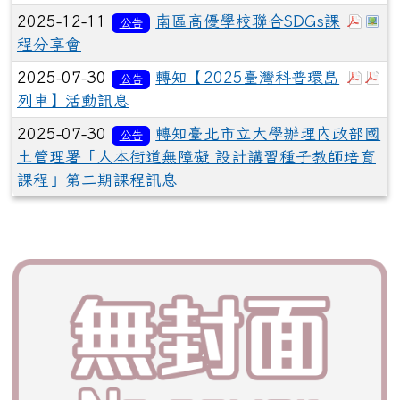
於彈
於
2025-12-11
南區高優學校聯合SDGs課
公告
程分享會
於彈
於
2025-07-30
轉知【2025臺灣科普環島
公告
列車】活動訊息
2025-07-30
轉知臺北市立大學辦理內政部國
公告
土管理署「人本街道無障礙 設計講習種子教師培育
課程」第二期課程訊息