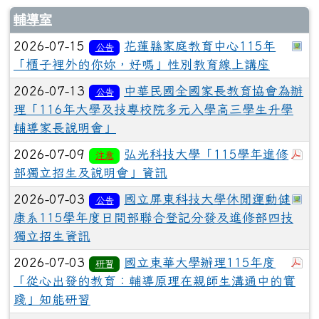
輔導室
於
2026-07-15
花蓮縣家庭教育中心115年
公告
「櫃子裡外的你妳，好嗎」性別教育線上講座
2026-07-13
中華民國全國家長教育協會為辦
公告
理「116年大學及技專校院多元入學高三學生升學
輔導家長說明會」
於
2026-07-09
弘光科技大學「115學年進修
注意
部獨立招生及說明會」資訊
於
2026-07-03
國立屏東科技大學休閒運動健
公告
康系115學年度日間部聯合登記分發及進修部四技
獨立招生資訊
於
2026-07-03
國立東華大學辦理115年度
研習
「從心出發的教育：輔導原理在親師生溝通中的實
踐」知能研習