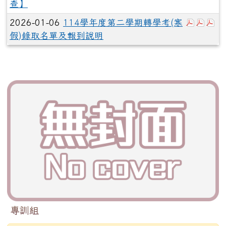
查】
於彈跳視
於彈
於
2026-01-06
114學年度第二學期轉學考(寒
假)錄取名單及報到說明
專訓組