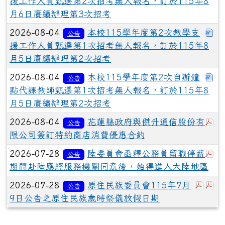
援工作人員甄選第2次招考無人報名，訂於115年8
月6日賡續辦理第3次招考
下
2026-08-04
本校115學年度第2次教學支
公告
援工作人員甄選第1次招考無人報名，訂於115年8
月5日賡續辦理第2次招考
下
2026-08-04
本校115學年度第2次自辦鐘
公告
點代課教師甄選第1次招考無人報名，訂於115年8
月5日賡續辦理第2次招考
於
2026-08-04
花蓮縣政府與傑升通信股份有
公告
限公司簽訂特約商店消費優惠合約
於
2026-07-28
陸委員會函釋公務員留職停薪
公告
期間赴陸應經服務機關同意後，始得進入大陸地區
於彈
於
2026-07-28
原住民族委員會115年7月
公告
9日公告之原住民族歲時祭儀放假日期