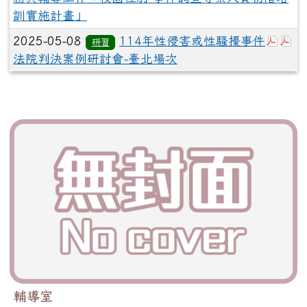
訓實施計畫」
於彈跳
於
2025-05-08
114年性侵害或性騷擾事件
研習
法院判決案例研討會-臺北場次
輔導室