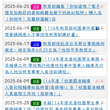
於
2025-06-25
教育部編製「你知道嗎？電子
宣導
煙及加熱菸的真相絢麗包裝下的迷幻陷阱」懶人包
（如附件）及醫師圖解1份
下載：
於
2025-06-19
「114年教育部校園事件處
研習
理會議調查人才庫回流教育訓練計畫」
2025-06-17
教育部依紀念日及節日實施條例
公告
規定，核定每年4月20日為「性別平等教育日」
於
2025-06-09
「114年度友善校園學生事務
研習
及輔導工作-學校執行校園性別事件當事人輔導及行
為人防治教育專業人員培訓課程」
於彈跳
於
2025-06-09
114年度「校園霸凌輔導
研習
人員初階輔導知能研習(南部場)」及「校園霸凌輔導
人員進階工作坊（南部場）」
於
2025-05-28
本縣114年度友善校園學生事
研習
務與輔導工作「校園性別 事件調查專業人員初階培