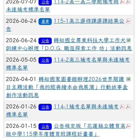
於彈
於
2026-07-07
114-2高一高二學期補考與
公告
未達補考標準名單
於
2026-06-24
115-1高三選修課選課結果公
重要
告
於
2026-06-24
轉知國立屏東科技大學工作犬
公告
訓練中心辦理「D.O.G. 職涯探索工作 坊」活動訊息
2026-05-05
114-2高三補考名單與未達補考
公告
標準名單
於
2026-04-01
轉知國家圖書館辦理2026世界閱讀
日主題活動「我的經典繪本由我展演」行動故事盒
創作活動訊息
於彈
於
2026-01-26
114-1補考名單與未達補考
公告
標準名單
於
2026-01-15
公告核定版「花蓮縣立體育高
公告
級中學115學年度體育班課程計畫書」