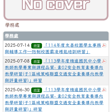
學務處
學務處
於
2025-07-14
「114年度友善校園學生事務
研習
與輔導工作─防制校園霸凌增能培訓研習」
於
2025-07-08
「113學年度精進國民中小學
研習
教師教學專業與課程品質- 素02安全教育素養導向
教學研習(子1區域策略聯盟交通安全素養導向教學
與評量研習)」研習
於
2025-06-30
「113學年度精進國民中小學
研習
教師教學專業與課程品質- 素02安全教育素養導向
教學研習(子1區域策略聯盟交通安全素養導向教學
與評量研習)」研習