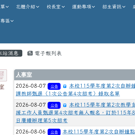
校全球資訊網
選單
花體介紹
校長室
運動專項
招生資訊
師專區
內容區域
本站消息
電子報列表
人事室
2026-08-07
本校115學年度第2次自辦
室
公告
課教師甄選〈1次公告第4次招考〉錄取名單
2026-08-07
本校115學年度第2次教學
公告
援工作人員甄選第4次招考無人報名，訂於115年8
日賡續辦理第5次招考
2026-08-06
本校115學年度第2次自辦鐘
公告