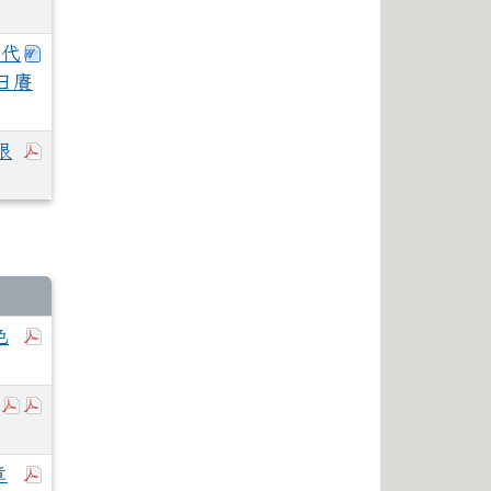
下載：花蓮體中115學年度第2次自辦鐘點代課教師甄
點代
日賡
於彈跳視窗觀看：縣府與傑升通信股份有限公司簽訂特
限
於彈跳視窗觀看：115二招榜單.pdf
色
於彈跳視窗觀看：115-1暑假轉學考錄取考生報到通知事項說明
於彈跳視窗觀看：115花蓮體中新生就讀申請住宿表1150
於彈跳視窗觀看：115轉學生資料卡1150703.pdf
於彈跳視窗觀看：115學年度第一學期花蓮縣立體育高級
章