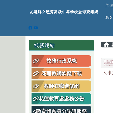
導覽列
跳至主內容區
花蓮縣立體育高級中等學
主
花蓮縣立體育高級中等學校全球資訊網
教
頁尾區域
主
左邊區域內容
校務連結
校務行政系統
人事
花蓮教網軟體下載
教師在職進修網
花蓮教育處處務公告
教育體系身分認證服務