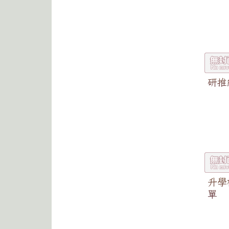
研推
升學
單