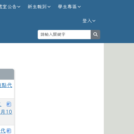
處室公告
新生報到
學生專區
登入
search
⏸
鐘點代
下載：花蓮體中115學年度第2次教學支援工作人員甄
支
月10
下載：花蓮體中115學年度第2次自辦鐘點代課教師甄
點代