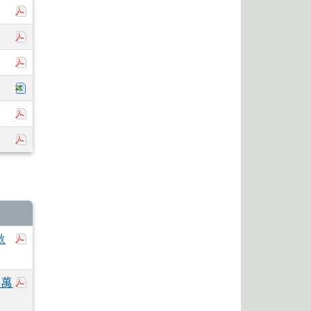
於彈跳視窗觀看：114-1學期行事曆.pdf
於彈跳視窗觀看：113-1學期代辦費收支情形.pdf
於彈跳視窗觀看：113-2學期行事曆.pdf
下載：113-1學期行事曆(統一彙整).xlsx
於彈跳視窗觀看：花蓮縣113學年度國民中小學行事曆(公
於彈跳視窗觀看：112-2學期代辦費收支情形.pdf
於彈跳視窗觀看：國立東華大學115年度「特殊教育
教
於彈跳視窗觀看：「2026世新大學經濟營《經彩萬分
彩萬