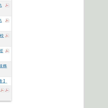
於彈跳視窗觀看：115一招榜單.pdf
色
於彈跳視窗觀看：115花體特色招生簡章(含文號)1150
色
於彈跳視窗觀看：376550000A_1150057138_ATT
入校
於彈跳視窗觀看：附件二臺北醫學大學115學年度申請入學
經
服務
查】
於彈跳視窗觀看：114-2寒假轉學考錄取考生報到通知事項說明
於彈跳視窗觀看：114花蓮體中新生就讀申請住宿表1140
於彈跳視窗觀看：114轉學生資料卡1140729.pdf