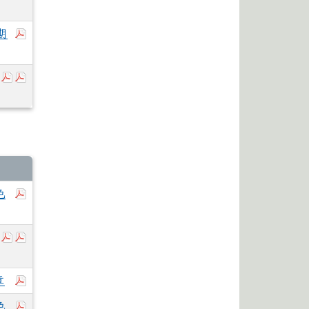
於彈跳視窗觀看：1150728縣府函-內政部函轉大
期
於彈跳視窗觀看：原住民族委員會公告.pdf
於彈跳視窗觀看：原住民族歲時祭儀放假日期.pdf
於彈跳視窗觀看：115二招榜單.pdf
色
於彈跳視窗觀看：115-1暑假轉學考錄取考生報到通知事項說明
於彈跳視窗觀看：115花蓮體中新生就讀申請住宿表1150
於彈跳視窗觀看：115轉學生資料卡1150703.pdf
於彈跳視窗觀看：115學年度第一學期花蓮縣立體育高級
章
於彈跳視窗觀看：115一招榜單.pdf
色