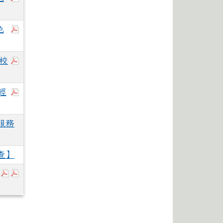
於彈跳視窗觀看：115花體特色招生簡章(含文號)1150
色
於彈跳視窗觀看：376550000A_1150057138_ATT
入校
於彈跳視窗觀看：附件二臺北醫學大學115學年度申請入學
經
服務
查】
於彈跳視窗觀看：114-2寒假轉學考錄取考生報到通知事項說明
於彈跳視窗觀看：114花蓮體中新生就讀申請住宿表1140
於彈跳視窗觀看：114轉學生資料卡1140729.pdf