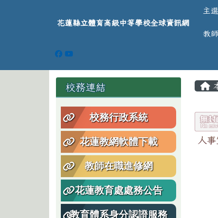
導覽列
跳至主內容區
花蓮縣立體育高級中等學
主
花蓮縣立體育高級中等學校全球資訊網
教
頁尾區域
主
左邊區域內容
校務連結
校務行政系統
人事
花蓮教網軟體下載
教師在職進修網
花蓮教育處處務公告
教育體系身分認證服務