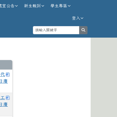
處室公告
新生報到
學生專區
登入
search
⏸
下載：花蓮體中115學年度第2次自辦鐘點代課教師甄
點代
日賡
下載：花蓮體中115學年度第2次教學支援工作人員甄
援工
日賡