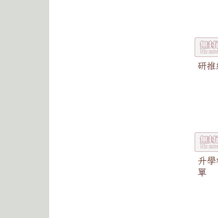
研推
升學
單