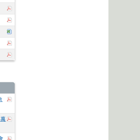
於彈跳視窗觀看：113-1學期代辦費收支情形.pdf
於彈跳視窗觀看：113-2學期行事曆.pdf
下載：113-1學期行事曆(統一彙整).xlsx
於彈跳視窗觀看：花蓮縣113學年度國民中小學行事曆(公
於彈跳視窗觀看：112-2學期代辦費收支情形.pdf
於彈跳視窗觀看：國立東華大學115年度「特殊教育
教
於彈跳視窗觀看：「2026世新大學經濟營《經彩萬分
彩萬
於彈跳視窗觀看：實施計畫+申請表.pdf
會