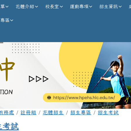
校全球資訊網
選單
花體介紹
校長室
運動專項
招生資訊
師專區
內容區域
首頁
教務處
註冊組
花體招生
招生專區
招生考試
生考試