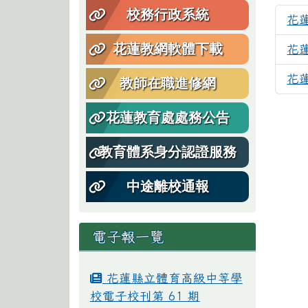
校務行政系統
花
花蓮教網軟體下載
花
花
教師在職進修網
花蓮教育處處務公告
教育體系身分認證服務
中途離校通報
電子報一覽
花蓮縣立體育高級中等學
校電子校刊第 61 期