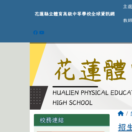
導覽列
跳至主內容區
花蓮縣立體育高級中等學
主
花蓮縣立體育高級中等學校全球資訊網
教
頁尾區域
主
回
左邊區域內容
校務連結
招