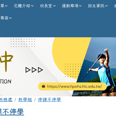
校全球資訊網
選單
花體介紹
校長室
運動專項
招生資訊
師專區
內容區域
首頁
教務處
教學組
停課不停學
課不停學