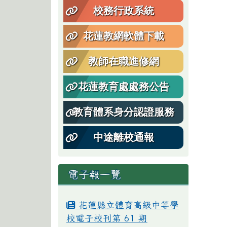
校務行政系統
Ti
花蓮教網軟體下載
教師在職進修網
花蓮教育處處務公告
教育體系身分認證服務
中途離校通報
電子報一覽
花蓮縣立體育高級中等學
校電子校刊第 61 期