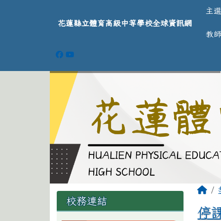
導覽列
跳至主內容區
花蓮縣立體育高級中等學
主
花蓮縣立體育高級中等學校全球資訊網
教
頁尾區域
主
回
左邊區域內容
校務連結
停