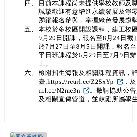
四、
目前本課程尚未提供學校教師及
誠摯歡迎有意增進永續發展及淨
踴躍報名參與，掌握綠色發展趨
五、
本校於多校區開設課程，建工校區
9月20日開課，報名至8月24日
於7月27日至8月5日開課，報名
平日班課程於6月29日至7月9日
止。
六、
檢附招生海報及相關課程資訊，
臺:https://reurl.cc/Z25xYp
，及本
url.cc/N2me3n
。敬請協助公告
及相關宣傳管道，並鼓勵所屬學