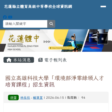
導覽列
花蓮縣立體育高級中等學校全球資
跳至主內容區
花蓮縣立體育高級中等學校全球資訊網
search
⏸
頁尾區域
主內容區域
本站消息
電子報列表
國立高雄科技大學「環境部淨零綠領人才
培育課程」招生資訊
研習
林佑欣
-
輔導室
| 2026-06-15 | 點閱數： 94