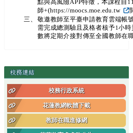
點與高風險APP特徵，本課程自11
師+(https://moocs.moe.edu.tw
三、
敬邀教師至平臺申請教育雲端帳
需完成總測驗且及格者核予1小時
數將定期介接對傳至全國教師在
左邊區域內容
校務連結
校務行政系統
花蓮教網軟體下載
教師在職進修網