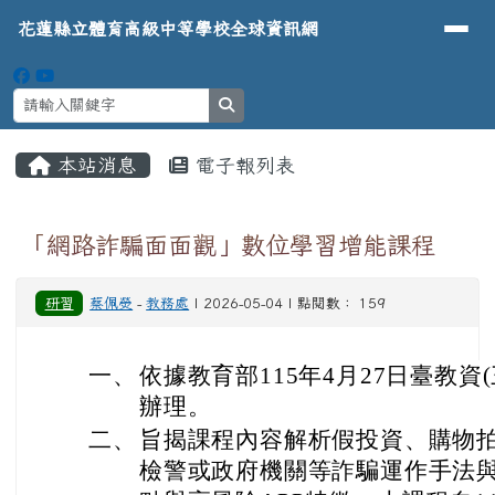
導覽列
花蓮縣立體育高級中等學校全球資
跳至主內容區
花蓮縣立體育高級中等學校全球資訊網
search
頁尾區域
主內容區域
本站消息
電子報列表
⏸
「網路詐騙面面觀」數位學習增能課程
研習
蔡佩熒
-
教務處
| 2026-05-04 | 點閱數： 159
一、
依據教育部115年4月27日臺教資(三
辦理。
二、
旨揭課程內容解析假投資、購物
檢警或政府機關等詐騙運作手法