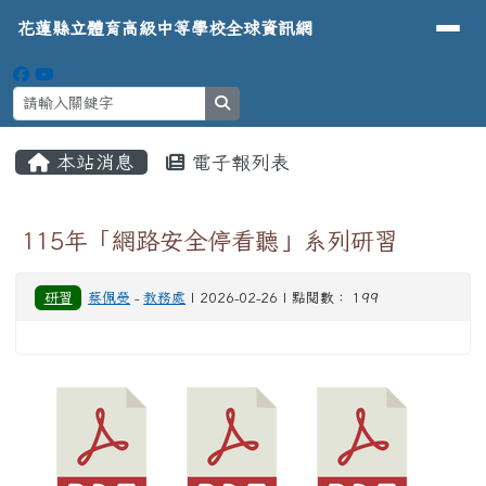
導覽列
花蓮縣立體育高級中等學校全球資
跳至主內容區
花蓮縣立體育高級中等學校全球資訊網
search
頁尾區域
主內容區域
本站消息
電子報列表
⏸
115年「網路安全停看聽」系列研習
研習
蔡佩熒
-
教務處
| 2026-02-26 | 點閱數： 199