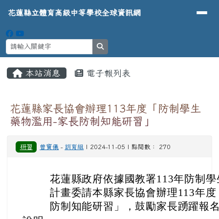
導覽列
花蓮縣立體育高級中等學校全球資
跳至主內容區
花蓮縣立體育高級中等學校全球資訊網
search
頁尾區域
主內容區域
本站消息
電子報列表
⏸
花蓮縣家長協會辦理113年度「防制學生
藥物濫用-家長防制知能研習」
研習
曾寶儀
-
訓育組
| 2024-11-05 | 點閱數： 270
花蓮縣政府依據國教署113年防制
計畫委請本縣家長協會辦理113年度
防制知能研習」，鼓勵家長踴躍報