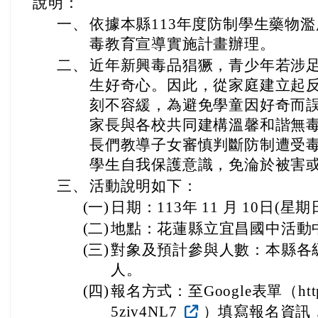
說明：
一、
依據本縣113年度防制學生藥物
毒教育宣導實施計畫辦理。
二、
近年新興毒品猖獗，青少年若涉
生好奇心。因此，從家庭建立起
刻不容緩，為避免學童因好奇而
家長與各校共同建構溫馨和諧無
長們教導子女審慎判斷防制遭受
學生自我保護意識，免淪於被害
三、
活動說明如下：
(一)
日期：113年 11 月 10日(星期日)
(二)
地點：花蓮縣立宜昌國中活動中
(三)
對象及預計參與人數：本縣各級
人。
(四)
報名方式：至Google表單（https://
5ziv4NL7
）填寫報名資訊