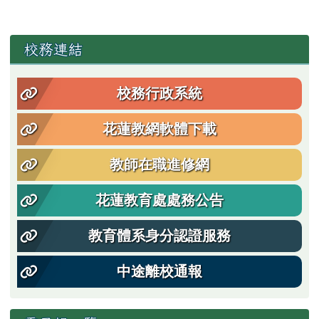
左邊區域內容
校務連結
校務行政系統
花蓮教網軟體下載
教師在職進修網
花蓮教育處處務公告
教育體系身分認證服務
中途離校通報