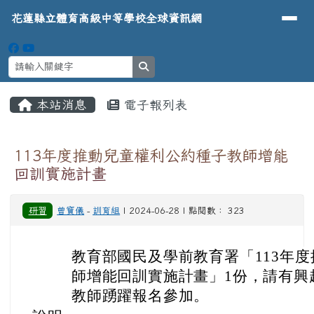
導覽列
花蓮縣立體育高級中等學校全球資
跳至主內容區
花蓮縣立體育高級中等學校全球資訊網
search
頁尾區域
主內容區域
本站消息
電子報列表
⏸
113年度推動兒童權利公約種子教師增能
回訓實施計畫
研習
曾寶儀
-
訓育組
| 2024-06-28 | 點閱數： 323
教育部國民及學前教育署「113年
師增能回訓實施計畫」1份，請有興
教師踴躍報名參加。