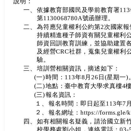
說明：
一、
依據教育部國民及學前教育署113
第1130068780A號函辦理。
二、
為符應兒童權利公約第2次國家報
持續精進種子師資有關兒童權利
師資回訓教育訓練，並協助建置各
及經營CRC社群，蒐集兒童權利
驗。
三、
培訓營相關資訊，摘述如下：
(一)
時間：113年8月26日(星期一)
(二)
地點：臺中教育大學求真樓4樓
(三)
報名資訊：
１、
報名時間：即日起至113年7月
２、
報名網址：https://forms.gle/
四、
如有相關報名疑義，請洽國立新
校學務處劉小姐，連絡電話：03-57