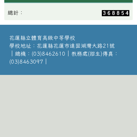
總計：
花蓮縣立體育高級中等學校
學校地址：花蓮縣花蓮市達固湖灣大路21號
│總機：(03)8462610│教務處(招生)傳真：
(03)8463097│