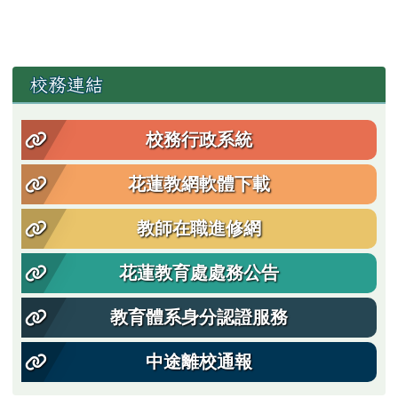
左邊區域內容
校務連結
校務行政系統
花蓮教網軟體下載
教師在職進修網
花蓮教育處處務公告
教育體系身分認證服務
中途離校通報