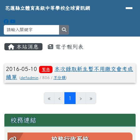
導覽列
花蓮縣立體育高級中等學校全球資
跳至主內容區
花蓮縣立體育高級中等學校全球資訊網
search
頁尾區域
主內容區域
本站消息
電子報列表
⏸
文章列表
2016-05-10
本次錄取新生暫不用繳交會考成
緊急
績單
(
defadmin
/ 806 /
不分類
)
(目前頁次)
«
‹
1
›
»
左邊區域內容
校務連結
校務行政系統