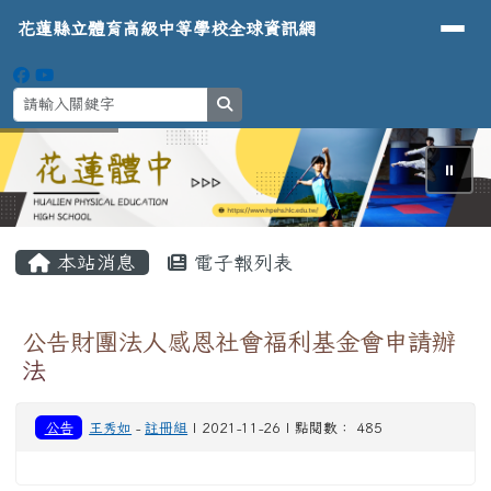
導覽列
花蓮縣立體育高級中等學校全球資
跳至主內容區
花蓮縣立體育高級中等學校全球資訊網
search
⏸
頁尾區域
主內容區域
本站消息
電子報列表
公告財團法人感恩社會福利基金會申請辦
法
公告
王秀如
-
註冊組
| 2021-11-26 | 點閱數： 485