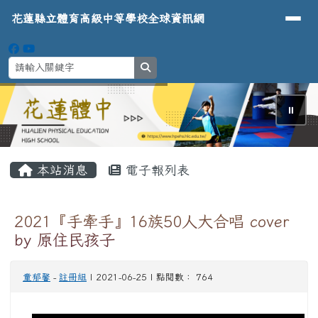
導覽列
花蓮縣立體育高級中等學校全球資
跳至主內容區
花蓮縣立體育高級中等學校全球資訊網
search
⏸
頁尾區域
主內容區域
本站消息
電子報列表
2021『手牽手』16族50人大合唱 cover
by 原住民孩子
童郁馨
-
註冊組
| 2021-06-25 | 點閱數： 764