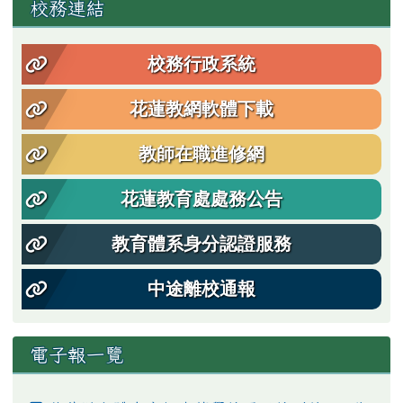
左邊區域內容
校務連結
校務行政系統
花蓮教網軟體下載
教師在職進修網
花蓮教育處處務公告
教育體系身分認證服務
中途離校通報
電子報一覽