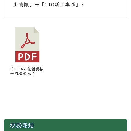
生資訊」→「110新生專區」。
1) 109-2 花體獨招
一招榜單.pdf
左邊區域內容
校務連結