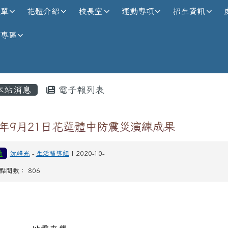
校全球資訊網
選單
花體介紹
校長室
運動專項
招生資訊
師專區
內容區域
本站消息
電子報列表
9年9月21日花蓮體中防震災演練成果
動
沈峰光
-
生活輔導組
| 2020-10-
| 點閱數： 806