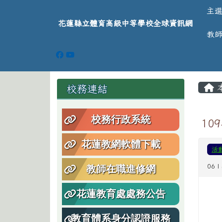
導覽列
跳至主內容區
花蓮縣立體育高級中等學
主
花蓮縣立體育高級中等學校全球資訊網
教
頁尾區域
主
左邊區域內容
校務連結
校務行政系統
10
花蓮教網軟體下載
活
06 
教師在職進修網
花蓮教育處處務公告
教育體系身分認證服務