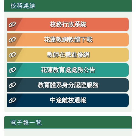
左邊區域內容
校務連結
校務行政系統
花蓮教網軟體下載
教師在職進修網
花蓮教育處處務公告
教育體系身分認證服務
中途離校通報
電子報一覽