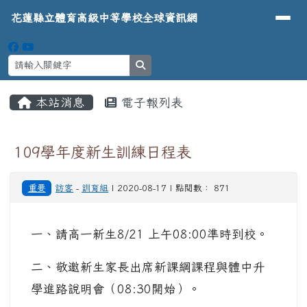
導覽列
花蓮縣立體育高級中等學校全球資
跳至主內容區
花蓮縣立體育高級中等學校全球資訊網
search
頁尾區域
主內容區域
本站消息
電子報列表
⏸
109學年度新生訓練日程表
重要
訪客
-
訓育組
| 2020-08-17 | 點閱數： 871
一、請高一新生8/21 上午08:00準時到校。
二、敬邀新生家長出席新課綱課程與體中升
學進路說明會（08:30開始）。